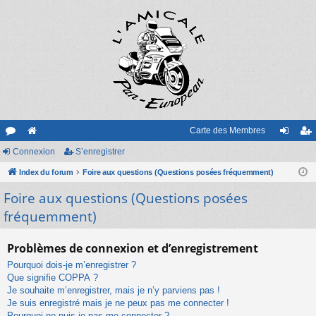
Carte des Membres
or
Connexion
e
S’enregistrer
on
’e
u
Index du forum
sit
Foire aux questions (Questions posées fréquemment)
ne
nr
Foire aux questions (Questions posées
m
e
xi
eg
fréquemment)
s
on
ist
re
Problèmes de connexion et d’enregistrement
r
Pourquoi dois-je m’enregistrer ?
Que signifie COPPA ?
Je souhaite m’enregistrer, mais je n’y parviens pas !
Je suis enregistré mais je ne peux pas me connecter !
Pourquoi ne puis-je pas me connecter ?