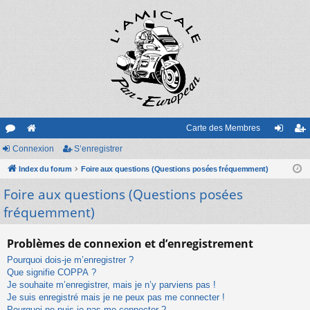
Carte des Membres
or
Connexion
e
S’enregistrer
on
’e
u
Index du forum
sit
Foire aux questions (Questions posées fréquemment)
ne
nr
Foire aux questions (Questions posées
m
e
xi
eg
fréquemment)
s
on
ist
re
Problèmes de connexion et d’enregistrement
r
Pourquoi dois-je m’enregistrer ?
Que signifie COPPA ?
Je souhaite m’enregistrer, mais je n’y parviens pas !
Je suis enregistré mais je ne peux pas me connecter !
Pourquoi ne puis-je pas me connecter ?