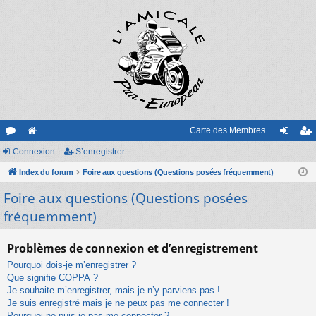
Carte des Membres
or
Connexion
e
S’enregistrer
on
’e
u
Index du forum
sit
Foire aux questions (Questions posées fréquemment)
ne
nr
Foire aux questions (Questions posées
m
e
xi
eg
fréquemment)
s
on
ist
re
Problèmes de connexion et d’enregistrement
r
Pourquoi dois-je m’enregistrer ?
Que signifie COPPA ?
Je souhaite m’enregistrer, mais je n’y parviens pas !
Je suis enregistré mais je ne peux pas me connecter !
Pourquoi ne puis-je pas me connecter ?