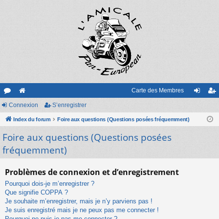
Carte des Membres
or
Connexion
e
S’enregistrer
on
’e
u
Index du forum
sit
Foire aux questions (Questions posées fréquemment)
ne
nr
Foire aux questions (Questions posées
m
e
xi
eg
fréquemment)
s
on
ist
re
Problèmes de connexion et d’enregistrement
r
Pourquoi dois-je m’enregistrer ?
Que signifie COPPA ?
Je souhaite m’enregistrer, mais je n’y parviens pas !
Je suis enregistré mais je ne peux pas me connecter !
Pourquoi ne puis-je pas me connecter ?