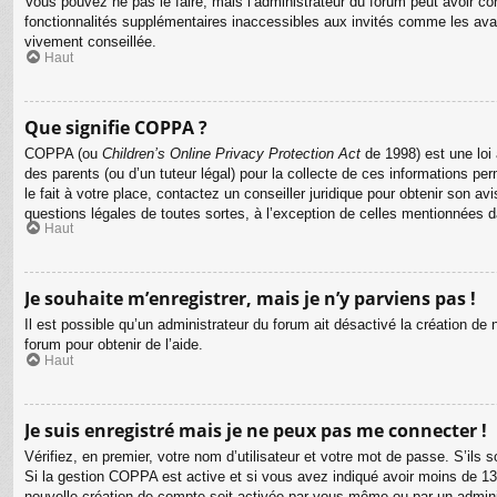
Vous pouvez ne pas le faire, mais l’administrateur du forum peut avoir con
fonctionnalités supplémentaires inaccessibles aux invités comme les avat
vivement conseillée.
Haut
Que signifie COPPA ?
COPPA (ou
Children’s Online Privacy Protection Act
de 1998) est une loi 
des parents (ou d’un tuteur légal) pour la collecte de ces informations p
le fait à votre place, contactez un conseiller juridique pour obtenir son 
questions légales de toutes sortes, à l’exception de celles mentionnées 
Haut
Je souhaite m’enregistrer, mais je n’y parviens pas !
Il est possible qu’un administrateur du forum ait désactivé la création de
forum pour obtenir de l’aide.
Haut
Je suis enregistré mais je ne peux pas me connecter !
Vérifiez, en premier, votre nom d’utilisateur et votre mot de passe. S’ils so
Si la gestion COPPA est active et si vous avez indiqué avoir moins de 13 
nouvelle création de compte soit activée par vous-même ou par un adminis