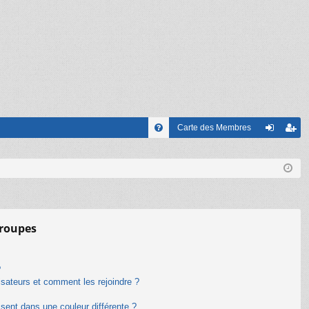
Carte des Membres
FA
on
’e
Q
ne
nr
xi
eg
on
ist
groupes
re
r
?
lisateurs et comment les rejoindre ?
ent dans une couleur différente ?