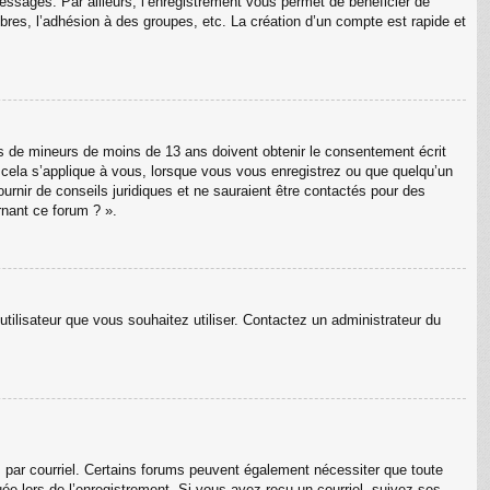
messages. Par ailleurs, l’enregistrement vous permet de bénéficier de
res, l’adhésion à des groupes, etc. La création d’un compte est rapide et
ons de mineurs de moins de 13 ans doivent obtenir le consentement écrit
e cela s’applique à vous, lorsque vous vous enregistrez ou que quelqu’un
ournir de conseils juridiques et ne sauraient être contactés pour des
rnant ce forum ? ».
utilisateur que vous souhaitez utiliser. Contactez un administrateur du
s par courriel. Certains forums peuvent également nécessiter que toute
e lors de l’enregistrement. Si vous avez reçu un courriel, suivez ses