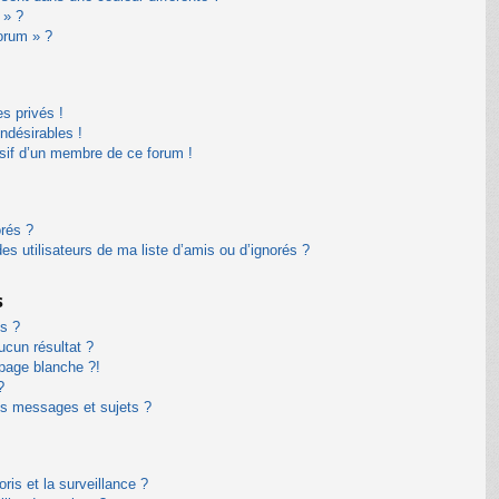
 » ?
forum » ?
s privés !
ndésirables !
usif d’un membre de ce forum !
orés ?
s utilisateurs de ma liste d’amis ou d’ignorés ?
s
s ?
cun résultat ?
page blanche ?!
?
s messages et sujets ?
oris et la surveillance ?