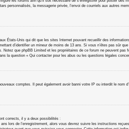
figuré les forums afin qu’il soit nécessaire de s’enregistrer pour poster des 
ars personnalisés, la messagerie privée, l’envoi de courriels aux autres memb
aux États-Unis qui dit que les sites Internet pouvant recueillir des informati
ermettant d’identifier un mineur de moins de 13 ans. Si vous n’êtes pas sûr qu
avis. Notez que phpBB Limited et les propriétaires de ce forum ne peuvent pas f
dans la question « Qui contacter pour les abus ou les questions légales conce
 nouveaux comptes. Il peut également avoir banni votre IP ou interdit le nom d’
nt corrects, il y a deux possibilités :
ans lors de l’enregistrement, alors vous devrez suivre les instructions reçue
trateur avant que vous puissiez vous connecter. Cette information est indiqué