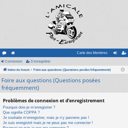
Carte des Membres
or
Connexion
e
S’enregistrer
on
’e
u
Index du forum
sit
Foire aux questions (Questions posées fréquemment)
ne
nr
Foire aux questions (Questions posées
m
e
xi
eg
fréquemment)
s
on
ist
re
Problèmes de connexion et d’enregistrement
r
Pourquoi dois-je m’enregistrer ?
Que signifie COPPA ?
Je souhaite m’enregistrer, mais je n’y parviens pas !
Je suis enregistré mais je ne peux pas me connecter !
Pourquoi ne puis-je pas me connecter ?