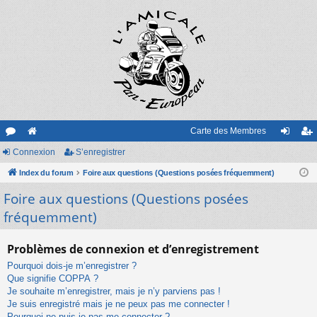
Carte des Membres
or
Connexion
e
S’enregistrer
on
’e
u
Index du forum
sit
Foire aux questions (Questions posées fréquemment)
ne
nr
Foire aux questions (Questions posées
m
e
xi
eg
fréquemment)
s
on
ist
re
Problèmes de connexion et d’enregistrement
r
Pourquoi dois-je m’enregistrer ?
Que signifie COPPA ?
Je souhaite m’enregistrer, mais je n’y parviens pas !
Je suis enregistré mais je ne peux pas me connecter !
Pourquoi ne puis-je pas me connecter ?