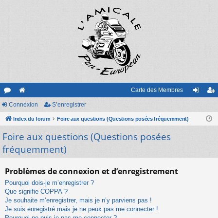
Carte des Membres
or
Connexion
e
S’enregistrer
on
’e
u
Index du forum
sit
Foire aux questions (Questions posées fréquemment)
ne
nr
Foire aux questions (Questions posées
m
e
xi
eg
fréquemment)
s
on
ist
re
Problèmes de connexion et d’enregistrement
r
Pourquoi dois-je m’enregistrer ?
Que signifie COPPA ?
Je souhaite m’enregistrer, mais je n’y parviens pas !
Je suis enregistré mais je ne peux pas me connecter !
Pourquoi ne puis-je pas me connecter ?