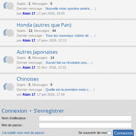
Sujets
:
2
,
Messages
:
5
Dernier message :
Nouvelle moto sportive améric…
par
Alain 17
, 17 juin 2026, 18:05
Honda (autres que Pan)
Sujets
:
13
,
Messages
:
44
Dernier message :
Tous les nouveaux coloris de …
par
Alain 17
, 17 janv. 2026, 12:13
Autres Japonaises
Sujets
:
6
,
Messages
:
14
Dernier message :
Suzuki fait sa révolution pou…
par
Alain 17
, 21 févr. 2026, 12:22
Chinoises
Sujets
:
5
,
Messages
:
9
Dernier message :
Quelle est la première moto c…
par
Alain 17
, 17 juin 2026, 17:58
Connexion
•
S’enregistrer
Nom d’utilisateur :
Mot de passe :
J’ai oublié mon mot de passe
Se souvenir de moi