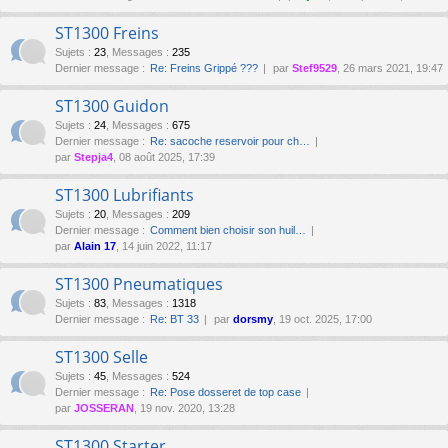
ST1300 Freins
Sujets
:
23
,
Messages
:
235
Dernier message :
Re: Freins Grippé ???
par
Stef9529
, 26 mars 2021, 19:47
ST1300 Guidon
Sujets
:
24
,
Messages
:
675
Dernier message :
Re: sacoche reservoir pour ch…
par
Stepja4
, 08 août 2025, 17:39
ST1300 Lubrifiants
Sujets
:
20
,
Messages
:
209
Dernier message :
Comment bien choisir son huil…
par
Alain 17
, 14 juin 2022, 11:17
ST1300 Pneumatiques
Sujets
:
83
,
Messages
:
1318
Dernier message :
Re: BT 33
par
dorsmy
, 19 oct. 2025, 17:00
ST1300 Selle
Sujets
:
45
,
Messages
:
524
Dernier message :
Re: Pose dosseret de top case
par
JOSSERAN
, 19 nov. 2020, 13:28
ST1300 Starter