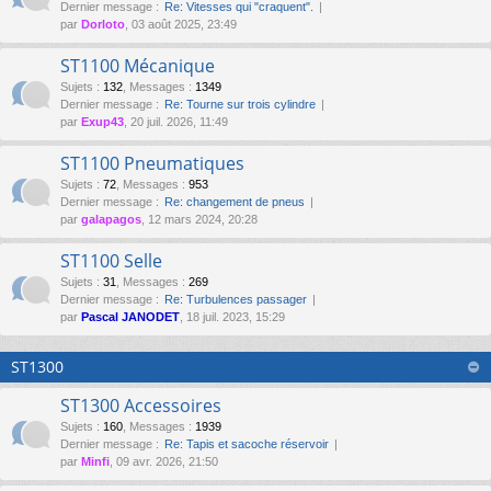
Dernier message :
Re: Vitesses qui "craquent".
par
Dorloto
, 03 août 2025, 23:49
ST1100 Mécanique
Sujets
:
132
,
Messages
:
1349
Dernier message :
Re: Tourne sur trois cylindre
par
Exup43
, 20 juil. 2026, 11:49
ST1100 Pneumatiques
Sujets
:
72
,
Messages
:
953
Dernier message :
Re: changement de pneus
par
galapagos
, 12 mars 2024, 20:28
ST1100 Selle
Sujets
:
31
,
Messages
:
269
Dernier message :
Re: Turbulences passager
par
Pascal JANODET
, 18 juil. 2023, 15:29
ST1300
ST1300 Accessoires
Sujets
:
160
,
Messages
:
1939
Dernier message :
Re: Tapis et sacoche réservoir
par
Minfi
, 09 avr. 2026, 21:50