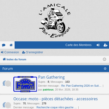
Carte des Membres
or
Connexion
e
S’enregistrer
on
’e
u
Index du forum
sit
ne
nr
m
e
xi
eg
Forum
s
on
ist
Pan Gathering
re
Sujets
:
8
,
Messages
:
163
Dernier message :
Re: Pan Gathering 2026 en Suè…
r
par
patrioux
, 20 févr. 2026, 18:35
Occase: moto - pièces détachées - accessoires
Sujets
:
70
,
Messages
:
278
Dernier message :
Recherche coque rétro gauche …