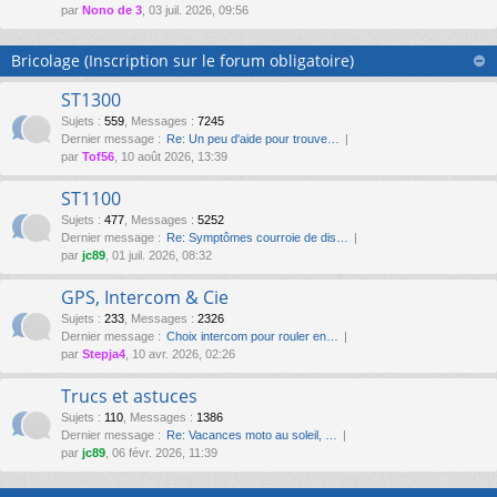
par
Nono de 3
, 03 juil. 2026, 09:56
Bricolage (Inscription sur le forum obligatoire)
ST1300
Sujets
:
559
,
Messages
:
7245
Dernier message :
Re: Un peu d'aide pour trouve…
par
Tof56
, 10 août 2026, 13:39
ST1100
Sujets
:
477
,
Messages
:
5252
Dernier message :
Re: Symptômes courroie de dis…
par
jc89
, 01 juil. 2026, 08:32
GPS, Intercom & Cie
Sujets
:
233
,
Messages
:
2326
Dernier message :
Choix intercom pour rouler en…
par
Stepja4
, 10 avr. 2026, 02:26
Trucs et astuces
Sujets
:
110
,
Messages
:
1386
Dernier message :
Re: Vacances moto au soleil, …
par
jc89
, 06 févr. 2026, 11:39