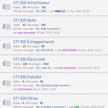
ST1300 Amortisseur
Sujets
:
19
,
Messages
:
142
Dernier message :
Re: EMC
par
Alain 17
, 17 nov. 2022, 20:59
ST1300 Bulle
Sujets
:
42
,
Messages
:
451
Dernier message :
Re: Bulle en panne !
par
pan european
, 30 déc. 2024, 19:52
ST1300 Échappements
Sujets
:
15
,
Messages
:
89
Dernier message :
Re: DELKEVIC.
par
ERICK5944
, 05 déc. 2020, 13:12
ST1300 Électricité
Sujets
:
128
,
Messages
:
1410
Dernier message :
Re: code 25
par
pan european
, 20 juin 2025, 18:24
ST1300 Fiabilité
Sujets
:
5
,
Messages
:
38
Dernier message :
Re: précision jauge essence
par
chmotard2
, 08 avr. 2026, 13:23
ST1300 Filtres
Sujets
:
5
,
Messages
:
63
Dernier message :
Re: et le filtre à essence?
par
jc89
, 18 sept. 2023, 07:25