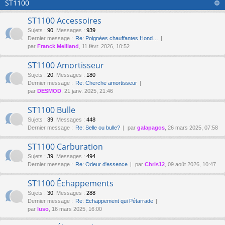
ST1100
ST1100 Accessoires
Sujets
:
90
,
Messages
:
939
Dernier message :
Re: Poignées chauffantes Hond…
par
Franck Meilland
, 11 févr. 2026, 10:52
ST1100 Amortisseur
Sujets
:
20
,
Messages
:
180
Dernier message :
Re: Cherche amortisseur
par
DESMOD
, 21 janv. 2025, 21:46
ST1100 Bulle
Sujets
:
39
,
Messages
:
448
Dernier message :
Re: Selle ou bulle?
par
galapagos
, 26 mars 2025, 07:58
ST1100 Carburation
Sujets
:
39
,
Messages
:
494
Dernier message :
Re: Odeur d'essence
par
Chris12
, 09 août 2026, 10:47
ST1100 Échappements
Sujets
:
30
,
Messages
:
288
Dernier message :
Re: Échappement qui Pétarrade
par
luso
, 16 mars 2025, 16:00