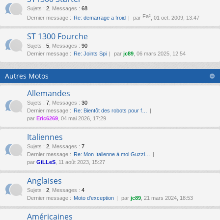
Sujets
:
2
,
Messages
:
68
Fa²
Dernier message :
Re: demarrage a froid
par
, 01 oct. 2009, 13:47
ST 1300 Fourche
Sujets
:
5
,
Messages
:
90
Dernier message :
Re: Joints Spi
par
jc89
, 06 mars 2025, 12:54
Autres Motos
Allemandes
Sujets
:
7
,
Messages
:
30
Dernier message :
Re: Bientôt des robots pour f…
par
Eric6269
, 04 mai 2026, 17:29
Italiennes
Sujets
:
2
,
Messages
:
7
Dernier message :
Re: Mon Italienne à moi Guzzi…
par
GiLLeS
, 11 août 2023, 15:27
Anglaises
Sujets
:
2
,
Messages
:
4
Dernier message :
Moto d'exception
par
jc89
, 21 mars 2024, 18:53
Américaines