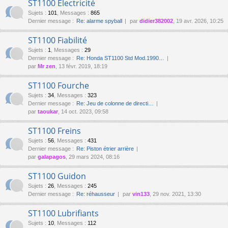
ST1100 Électricité
Sujets
:
101
,
Messages
:
865
Dernier message :
Re: alarme spyball
par
didier382002
, 19 avr. 2026, 10:25
ST1100 Fiabilité
Sujets
:
1
,
Messages
:
29
Dernier message :
Re: Honda ST1100 Std Mod.1990…
par
Mr zen
, 13 févr. 2019, 18:19
ST1100 Fourche
Sujets
:
34
,
Messages
:
323
Dernier message :
Re: Jeu de colonne de directi…
par
taoukar
, 14 oct. 2023, 09:58
ST1100 Freins
Sujets
:
56
,
Messages
:
431
Dernier message :
Re: Piston étrier arrière
par
galapagos
, 29 mars 2024, 08:16
ST1100 Guidon
Sujets
:
26
,
Messages
:
245
Dernier message :
Re: réhausseur
par
vin133
, 29 nov. 2021, 13:30
ST1100 Lubrifiants
Sujets
:
10
,
Messages
:
112