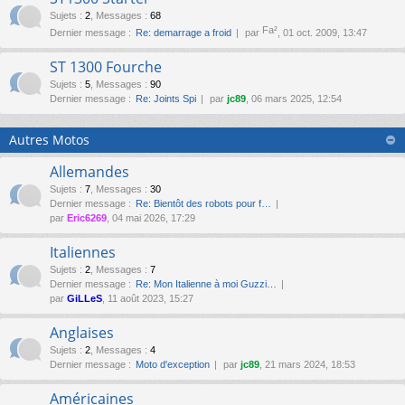
Sujets
:
2
,
Messages
:
68
Fa²
Dernier message :
Re: demarrage a froid
par
, 01 oct. 2009, 13:47
ST 1300 Fourche
Sujets
:
5
,
Messages
:
90
Dernier message :
Re: Joints Spi
par
jc89
, 06 mars 2025, 12:54
Autres Motos
Allemandes
Sujets
:
7
,
Messages
:
30
Dernier message :
Re: Bientôt des robots pour f…
par
Eric6269
, 04 mai 2026, 17:29
Italiennes
Sujets
:
2
,
Messages
:
7
Dernier message :
Re: Mon Italienne à moi Guzzi…
par
GiLLeS
, 11 août 2023, 15:27
Anglaises
Sujets
:
2
,
Messages
:
4
Dernier message :
Moto d'exception
par
jc89
, 21 mars 2024, 18:53
Américaines