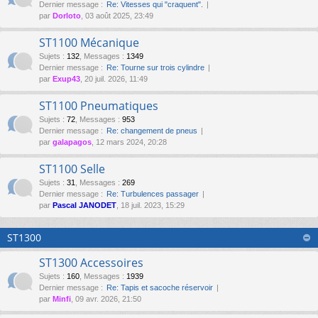
Dernier message :
Re: Vitesses qui "craquent".
par
Dorloto
, 03 août 2025, 23:49
ST1100 Mécanique
Sujets
:
132
,
Messages
:
1349
Dernier message :
Re: Tourne sur trois cylindre
par
Exup43
, 20 juil. 2026, 11:49
ST1100 Pneumatiques
Sujets
:
72
,
Messages
:
953
Dernier message :
Re: changement de pneus
par
galapagos
, 12 mars 2024, 20:28
ST1100 Selle
Sujets
:
31
,
Messages
:
269
Dernier message :
Re: Turbulences passager
par
Pascal JANODET
, 18 juil. 2023, 15:29
ST1300
ST1300 Accessoires
Sujets
:
160
,
Messages
:
1939
Dernier message :
Re: Tapis et sacoche réservoir
par
Minfi
, 09 avr. 2026, 21:50