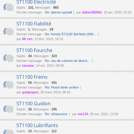
ST1100 Électricité
Sujets
:
101
,
Messages
:
865
Dernier message :
Re: alarme spyball
par
didier382002
, 19 avr. 2026, 10:25
ST1100 Fiabilité
Sujets
:
1
,
Messages
:
29
Dernier message :
Re: Honda ST1100 Std Mod.1990…
par
Mr zen
, 13 févr. 2019, 18:19
ST1100 Fourche
Sujets
:
34
,
Messages
:
323
Dernier message :
Re: Jeu de colonne de directi…
par
taoukar
, 14 oct. 2023, 09:58
ST1100 Freins
Sujets
:
56
,
Messages
:
431
Dernier message :
Re: Piston étrier arrière
par
galapagos
, 29 mars 2024, 08:16
ST1100 Guidon
Sujets
:
26
,
Messages
:
245
Dernier message :
Re: réhausseur
par
vin133
, 29 nov. 2021, 13:30
ST1100 Lubrifiants
Sujets
:
10
,
Messages
:
112