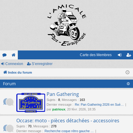
Carte des Membres
or
Connexion
e
S’enregistrer
on
’e
u
Index du forum
sit
ne
nr
m
e
xi
eg
Forum
s
on
ist
Pan Gathering
re
Sujets
:
8
,
Messages
:
163
Dernier message :
Re: Pan Gathering 2026 en Suè…
r
par
patrioux
, 20 févr. 2026, 18:35
Occase: moto - pièces détachées - accessoires
Sujets
:
70
,
Messages
:
278
Dernier message :
Recherche coque rétro gauche …