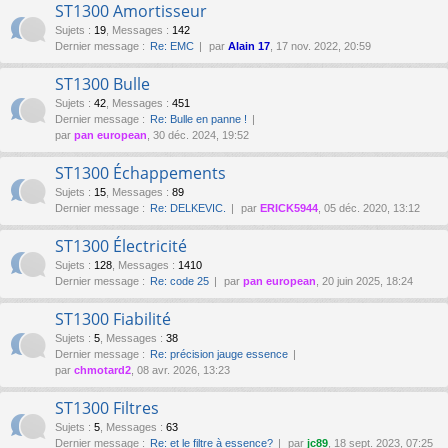
ST1300 Amortisseur
Sujets
:
19
,
Messages
:
142
Dernier message :
Re: EMC
par
Alain 17
, 17 nov. 2022, 20:59
ST1300 Bulle
Sujets
:
42
,
Messages
:
451
Dernier message :
Re: Bulle en panne !
par
pan european
, 30 déc. 2024, 19:52
ST1300 Échappements
Sujets
:
15
,
Messages
:
89
Dernier message :
Re: DELKEVIC.
par
ERICK5944
, 05 déc. 2020, 13:12
ST1300 Électricité
Sujets
:
128
,
Messages
:
1410
Dernier message :
Re: code 25
par
pan european
, 20 juin 2025, 18:24
ST1300 Fiabilité
Sujets
:
5
,
Messages
:
38
Dernier message :
Re: précision jauge essence
par
chmotard2
, 08 avr. 2026, 13:23
ST1300 Filtres
Sujets
:
5
,
Messages
:
63
Dernier message :
Re: et le filtre à essence?
par
jc89
, 18 sept. 2023, 07:25