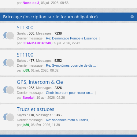
par
Nono de 3
, 03 juil. 2026, 09:56
Bricolage (Inscription sur le forum obligatoire)
ST1300
Sujets
:
558
,
Messages
:
7238
Dernier message :
Re: Démontage Pompe à Essence
par
JEANMARC40240
, 09 juil. 2026, 22:42
ST1100
Sujets
:
477
,
Messages
:
5252
Dernier message :
Re: Symptômes courroie de dis…
par
jc89
, 01 juil. 2026, 08:32
GPS, Intercom & Cie
Sujets
:
233
,
Messages
:
2326
Dernier message :
Choix intercom pour rouler en…
par
Stepja4
, 10 avr. 2026, 02:26
Trucs et astuces
Sujets
:
110
,
Messages
:
1386
Dernier message :
Re: Vacances moto au soleil, …
par
jc89
, 06 févr. 2026, 11:39