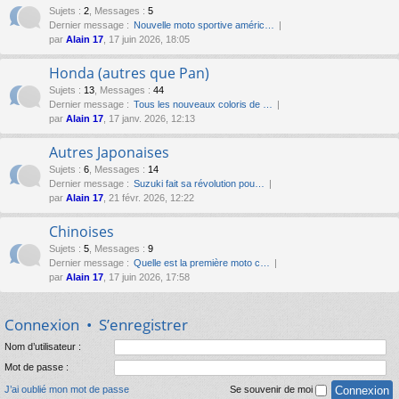
Sujets
:
2
,
Messages
:
5
Dernier message :
Nouvelle moto sportive améric…
par
Alain 17
, 17 juin 2026, 18:05
Honda (autres que Pan)
Sujets
:
13
,
Messages
:
44
Dernier message :
Tous les nouveaux coloris de …
par
Alain 17
, 17 janv. 2026, 12:13
Autres Japonaises
Sujets
:
6
,
Messages
:
14
Dernier message :
Suzuki fait sa révolution pou…
par
Alain 17
, 21 févr. 2026, 12:22
Chinoises
Sujets
:
5
,
Messages
:
9
Dernier message :
Quelle est la première moto c…
par
Alain 17
, 17 juin 2026, 17:58
Connexion
•
S’enregistrer
Nom d’utilisateur :
Mot de passe :
J’ai oublié mon mot de passe
Se souvenir de moi