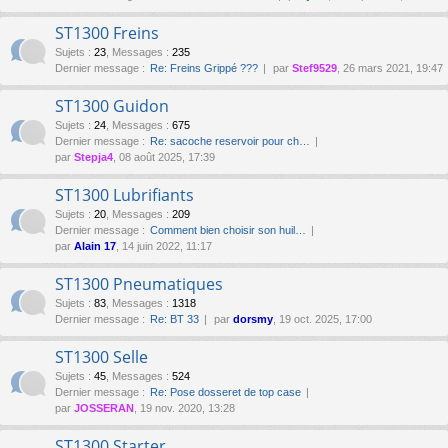
ST1300 Freins
Sujets
:
23
,
Messages
:
235
Dernier message :
Re: Freins Grippé ???
par
Stef9529
, 26 mars 2021, 19:47
ST1300 Guidon
Sujets
:
24
,
Messages
:
675
Dernier message :
Re: sacoche reservoir pour ch…
par
Stepja4
, 08 août 2025, 17:39
ST1300 Lubrifiants
Sujets
:
20
,
Messages
:
209
Dernier message :
Comment bien choisir son huil…
par
Alain 17
, 14 juin 2022, 11:17
ST1300 Pneumatiques
Sujets
:
83
,
Messages
:
1318
Dernier message :
Re: BT 33
par
dorsmy
, 19 oct. 2025, 17:00
ST1300 Selle
Sujets
:
45
,
Messages
:
524
Dernier message :
Re: Pose dosseret de top case
par
JOSSERAN
, 19 nov. 2020, 13:28
ST1300 Starter