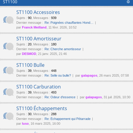
ST1100
ST1100 Accessoires
Sujets
:
90
,
Messages
:
939
Dernier message :
Re: Poignées chauffantes Hond…
par
Franck Meilland
, 11 févr. 2026, 10:52
ST1100 Amortisseur
Sujets
:
20
,
Messages
:
180
Dernier message :
Re: Cherche amortisseur
par
DESMOD
, 21 janv. 2025, 21:46
ST1100 Bulle
Sujets
:
39
,
Messages
:
448
Dernier message :
Re: Selle ou bulle?
par
galapagos
, 26 mars 2025, 07:58
ST1100 Carburation
Sujets
:
39
,
Messages
:
493
Dernier message :
Re: Odeur d'essence
par
galapagos
, 31 juil. 2026, 10:30
ST1100 Échappements
Sujets
:
30
,
Messages
:
288
Dernier message :
Re: Échappement qui Pétarrade
par
luso
, 16 mars 2025, 16:00