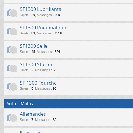
ST1300 Lubrifiants
Sujets
:
20
,
Messages
:
209
ST1300 Pneumatiques
Sujets
:
83
,
Messages
:
1318
ST1300 Selle
Sujets
:
45
,
Messages
:
524
ST1300 Starter
Sujets
:
2
,
Messages
:
68
ST 1300 Fourche
Sujets
:
5
,
Messages
:
90
Autres Motos
Allemandes
Sujets
:
7
,
Messages
:
30
Italiennes