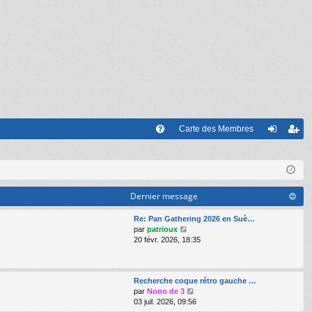
Carte des Membres
FA
on
’e
Q
ne
nr
xi
eg
Dernier message
on
ist
Re: Pan Gathering 2026 en Suè…
V
par
patrioux
re
o
20 févr. 2026, 18:35
i
r
r
l
Recherche coque rétro gauche …
e
V
par
Nono de 3
d
o
03 juil. 2026, 09:56
e
i