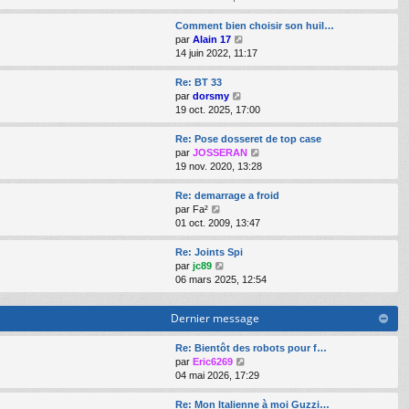
g
e
i
d
i
e
s
e
e
r
Comment bien choisir son huil…
s
r
r
l
V
par
Alain 17
a
m
n
e
o
14 juin 2022, 11:17
g
e
i
d
i
e
s
e
e
r
Re: BT 33
s
r
r
l
V
par
dorsmy
a
m
n
e
o
19 oct. 2025, 17:00
g
e
i
d
i
e
s
e
e
r
Re: Pose dosseret de top case
s
r
r
l
V
par
JOSSERAN
a
m
n
e
o
19 nov. 2020, 13:28
g
e
i
d
i
e
s
e
e
r
Re: demarrage a froid
s
r
r
l
V
par
Fa²
a
m
n
e
o
01 oct. 2009, 13:47
g
e
i
d
i
e
s
e
e
r
Re: Joints Spi
s
r
r
l
V
par
jc89
a
m
n
e
o
06 mars 2025, 12:54
g
e
i
d
i
e
s
e
e
r
s
Dernier message
r
r
l
a
m
n
e
g
e
i
d
Re: Bientôt des robots pour f…
e
s
e
e
V
par
Eric6269
s
r
r
o
04 mai 2026, 17:29
a
m
n
i
g
e
i
r
Re: Mon Italienne à moi Guzzi…