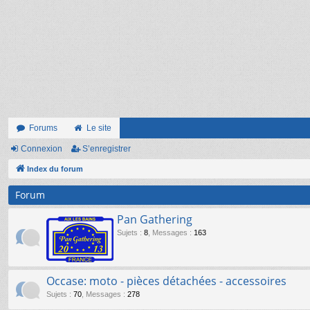
Forums
Le site
Connexion
S’enregistrer
Index du forum
Forum
Pan Gathering
Sujets
:
8
,
Messages
:
163
Occase: moto - pièces détachées - accessoires
Sujets
:
70
,
Messages
:
278