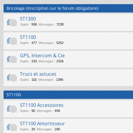
Bricolage (Inscription sur le forum obligatoire)
ST1300
Sujets
:
558
,
Messages
:
7238
ST1100
Sujets
:
477
,
Messages
:
5252
GPS, Intercom & Cie
Sujets
:
233
,
Messages
:
2326
Trucs et astuces
Sujets
:
110
,
Messages
:
1386
ST1100
ST1100 Accessoires
Sujets
:
90
,
Messages
:
939
ST1100 Amortisseur
Sujets
:
20
,
Messages
:
180