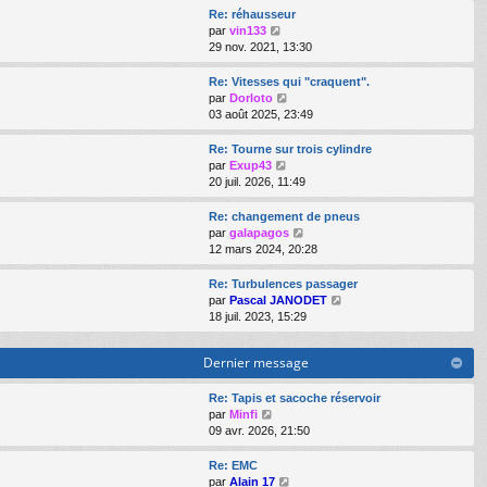
e
s
e
e
r
Re: réhausseur
s
r
r
l
V
par
vin133
a
m
n
e
o
29 nov. 2021, 13:30
g
e
i
d
i
e
s
e
e
r
Re: Vitesses qui "craquent".
s
r
r
l
V
par
Dorloto
a
m
n
e
o
03 août 2025, 23:49
g
e
i
d
i
e
s
e
e
r
Re: Tourne sur trois cylindre
s
r
r
l
V
par
Exup43
a
m
n
e
o
20 juil. 2026, 11:49
g
e
i
d
i
e
s
e
e
r
Re: changement de pneus
s
r
r
l
V
par
galapagos
a
m
n
e
o
12 mars 2024, 20:28
g
e
i
d
i
e
s
e
e
r
Re: Turbulences passager
s
r
r
l
V
par
Pascal JANODET
a
m
n
e
o
18 juil. 2023, 15:29
g
e
i
d
i
e
s
e
e
r
s
Dernier message
r
r
l
a
m
n
e
g
e
i
d
Re: Tapis et sacoche réservoir
e
s
e
V
e
par
Minfi
s
r
o
r
09 avr. 2026, 21:50
a
m
i
n
g
e
r
i
Re: EMC
e
s
l
e
V
par
Alain 17