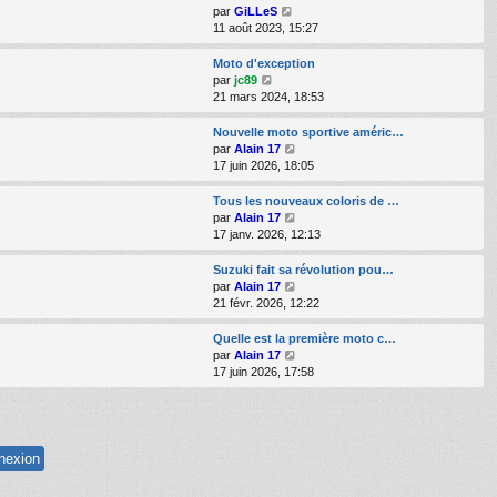
e
s
e
l
V
par
GiLLeS
s
r
e
o
11 août 2023, 15:27
a
m
d
i
g
e
e
r
Moto d'exception
e
s
r
l
V
par
jc89
s
n
e
o
21 mars 2024, 18:53
a
i
d
i
g
e
e
r
Nouvelle moto sportive améric…
e
r
r
l
V
par
Alain 17
m
n
e
o
17 juin 2026, 18:05
e
i
d
i
s
e
e
r
Tous les nouveaux coloris de …
s
r
r
l
V
par
Alain 17
a
m
n
e
o
17 janv. 2026, 12:13
g
e
i
d
i
e
s
e
e
r
Suzuki fait sa révolution pou…
s
r
r
l
V
par
Alain 17
a
m
n
e
o
21 févr. 2026, 12:22
g
e
i
d
i
e
s
e
e
r
Quelle est la première moto c…
s
r
r
l
V
par
Alain 17
a
m
n
e
o
17 juin 2026, 17:58
g
e
i
d
i
e
s
e
e
r
s
r
r
l
a
m
n
e
g
e
i
d
e
s
e
e
s
r
r