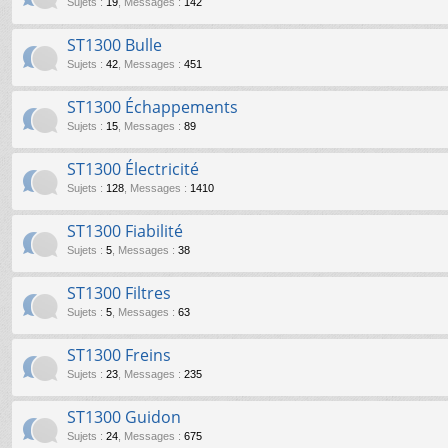
Sujets
:
19
,
Messages
:
142
ST1300 Bulle
Sujets
:
42
,
Messages
:
451
ST1300 Échappements
Sujets
:
15
,
Messages
:
89
ST1300 Électricité
Sujets
:
128
,
Messages
:
1410
ST1300 Fiabilité
Sujets
:
5
,
Messages
:
38
ST1300 Filtres
Sujets
:
5
,
Messages
:
63
ST1300 Freins
Sujets
:
23
,
Messages
:
235
ST1300 Guidon
Sujets
:
24
,
Messages
:
675