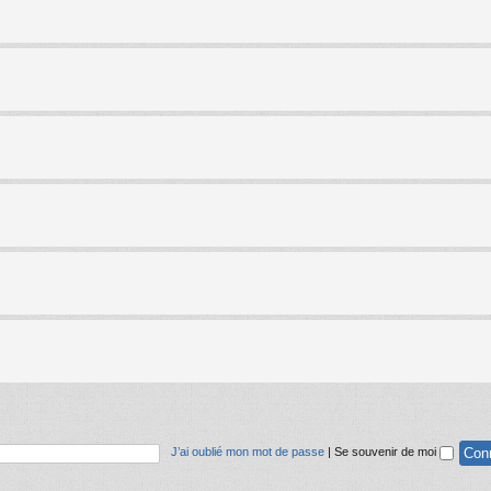
J’ai oublié mon mot de passe
|
Se souvenir de moi