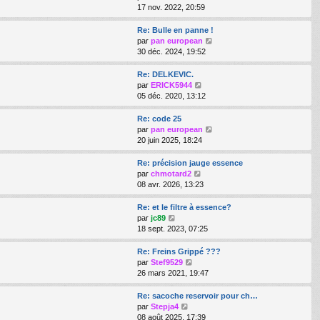
s
e
r
o
17 nov. 2022, 20:59
a
d
m
i
g
e
e
r
Re: Bulle en panne !
e
r
s
l
V
par
pan european
n
s
e
o
30 déc. 2024, 19:52
i
a
d
i
e
g
e
r
Re: DELKEVIC.
r
e
r
l
V
par
ERICK5944
m
n
e
o
05 déc. 2020, 13:12
e
i
d
i
s
e
e
r
Re: code 25
s
r
r
l
V
par
pan european
a
m
n
e
o
20 juin 2025, 18:24
g
e
i
d
i
e
s
e
e
r
Re: précision jauge essence
s
r
r
l
V
par
chmotard2
a
m
n
e
o
08 avr. 2026, 13:23
g
e
i
d
i
e
s
e
e
r
Re: et le filtre à essence?
s
r
r
l
V
par
jc89
a
m
n
e
o
18 sept. 2023, 07:25
g
e
i
d
i
e
s
e
e
r
Re: Freins Grippé ???
s
r
r
l
V
par
Stef9529
a
m
n
e
o
26 mars 2021, 19:47
g
e
i
d
i
e
s
e
e
r
Re: sacoche reservoir pour ch…
s
r
r
l
V
par
Stepja4
a
m
n
e
o
08 août 2025, 17:39