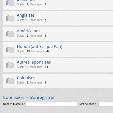
Sujets
:
2
,
Messages
:
7
Anglaises
Sujets
:
2
,
Messages
:
4
Américaines
Sujets
:
2
,
Messages
:
5
Honda (autres que Pan)
Sujets
:
13
,
Messages
:
44
Autres Japonaises
Sujets
:
6
,
Messages
:
14
Chinoises
Sujets
:
5
,
Messages
:
9
Connexion
•
S’enregistrer
Nom d’utilisateur :
Mot de passe :