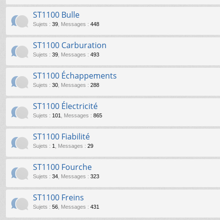
ST1100 Bulle
Sujets
:
39
,
Messages
:
448
ST1100 Carburation
Sujets
:
39
,
Messages
:
493
ST1100 Échappements
Sujets
:
30
,
Messages
:
288
ST1100 Électricité
Sujets
:
101
,
Messages
:
865
ST1100 Fiabilité
Sujets
:
1
,
Messages
:
29
ST1100 Fourche
Sujets
:
34
,
Messages
:
323
ST1100 Freins
Sujets
:
56
,
Messages
:
431