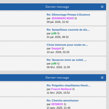
r
r
n
Dernier message
l
i
e
e
d
Re: Démontage Pompe à Essence
r
e
V
par
JEANMARC40240
m
r
o
09 juil. 2026, 22:42
e
n
i
s
i
r
s
Re: Symptômes courroie de dis…
e
l
a
V
par
jc89
r
e
g
o
01 juil. 2026, 08:32
m
d
e
i
e
e
r
Choix intercom pour rouler en…
s
r
l
V
par
Stepja4
s
n
e
o
10 avr. 2026, 02:26
a
i
d
i
g
e
e
r
Re: Vacances moto au soleil, …
e
r
r
l
V
par
jc89
m
n
e
o
06 févr. 2026, 11:39
e
i
d
i
s
e
e
r
s
Dernier message
r
r
l
a
m
n
e
g
e
i
d
Re: Poignées chauffantes Hond…
e
s
e
e
V
par
Franck Meilland
s
r
r
o
11 févr. 2026, 10:52
a
m
n
i
g
e
i
r
Re: Cherche amortisseur
e
s
e
l
V
par
DESMOD
s
r
e
o
21 janv. 2025, 21:46