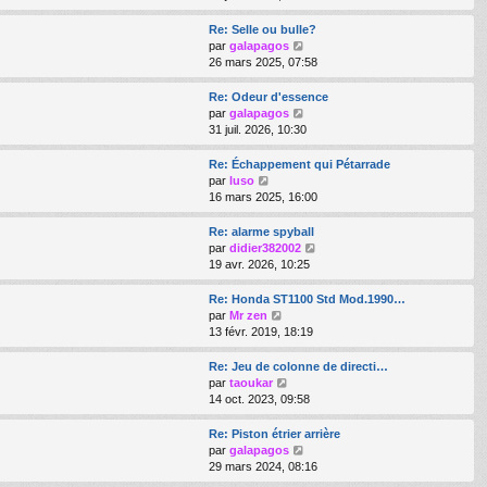
a
m
d
i
g
e
e
r
Re: Selle ou bulle?
e
s
r
l
V
par
galapagos
s
n
e
o
26 mars 2025, 07:58
a
i
d
i
g
e
e
r
Re: Odeur d'essence
e
r
r
l
V
par
galapagos
m
n
e
o
31 juil. 2026, 10:30
e
i
d
i
s
e
e
r
Re: Échappement qui Pétarrade
s
r
r
l
V
par
luso
a
m
n
e
o
16 mars 2025, 16:00
g
e
i
d
i
e
s
e
e
r
Re: alarme spyball
s
r
r
l
V
par
didier382002
a
m
n
e
o
19 avr. 2026, 10:25
g
e
i
d
i
e
s
e
e
r
Re: Honda ST1100 Std Mod.1990…
s
r
r
l
V
par
Mr zen
a
m
n
e
o
13 févr. 2019, 18:19
g
e
i
d
i
e
s
e
e
r
Re: Jeu de colonne de directi…
s
r
r
l
V
par
taoukar
a
m
n
e
o
14 oct. 2023, 09:58
g
e
i
d
i
e
s
e
e
r
Re: Piston étrier arrière
s
r
r
l
V
par
galapagos
a
m
n
e
o
29 mars 2024, 08:16
g
e
i
d
i