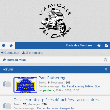
Carte des Membres
or
Connexion
e
S’enregistrer
on
’e
u
Index du forum
sit
ne
nr
m
e
xi
eg
Forum
s
on
ist
Pan Gathering
re
Sujets
:
8
,
Messages
:
163
Dernier message :
Re: Pan Gathering 2026 en Suè…
r
par
patrioux
, 20 févr. 2026, 18:35
Occase: moto - pièces détachées - accessoires
Sujets
:
70
,
Messages
:
278
Dernier message :
Recherche coque rétro gauche …