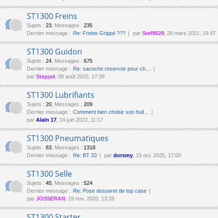
ST1300 Freins
Sujets
:
23
,
Messages
:
235
Dernier message :
Re: Freins Grippé ???
par
Stef9529
, 26 mars 2021, 19:47
ST1300 Guidon
Sujets
:
24
,
Messages
:
675
Dernier message :
Re: sacoche reservoir pour ch…
par
Stepja4
, 08 août 2025, 17:39
ST1300 Lubrifiants
Sujets
:
20
,
Messages
:
209
Dernier message :
Comment bien choisir son huil…
par
Alain 17
, 14 juin 2022, 11:17
ST1300 Pneumatiques
Sujets
:
83
,
Messages
:
1318
Dernier message :
Re: BT 33
par
dorsmy
, 19 oct. 2025, 17:00
ST1300 Selle
Sujets
:
45
,
Messages
:
524
Dernier message :
Re: Pose dosseret de top case
par
JOSSERAN
, 19 nov. 2020, 13:28
ST1300 Starter