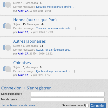
Sujets
:
2
,
Messages
:
5
Dernier message :
Nouvelle moto sportive améric…
par
Alain 17
, 17 juin 2026, 18:05
Honda (autres que Pan)
Sujets
:
13
,
Messages
:
44
Dernier message :
Tous les nouveaux coloris de …
par
Alain 17
, 17 janv. 2026, 12:13
Autres Japonaises
Sujets
:
6
,
Messages
:
14
Dernier message :
Suzuki fait sa révolution pou…
par
Alain 17
, 21 févr. 2026, 12:22
Chinoises
Sujets
:
5
,
Messages
:
9
Dernier message :
Quelle est la première moto c…
par
Alain 17
, 17 juin 2026, 17:58
Connexion
•
S’enregistrer
Nom d’utilisateur :
Mot de passe :
J’ai oublié mon mot de passe
Se souvenir de moi