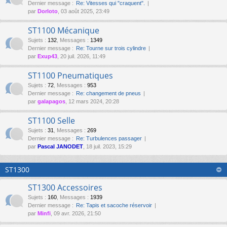
Dernier message :
Re: Vitesses qui "craquent".
par
Dorloto
, 03 août 2025, 23:49
ST1100 Mécanique
Sujets
:
132
,
Messages
:
1349
Dernier message :
Re: Tourne sur trois cylindre
par
Exup43
, 20 juil. 2026, 11:49
ST1100 Pneumatiques
Sujets
:
72
,
Messages
:
953
Dernier message :
Re: changement de pneus
par
galapagos
, 12 mars 2024, 20:28
ST1100 Selle
Sujets
:
31
,
Messages
:
269
Dernier message :
Re: Turbulences passager
par
Pascal JANODET
, 18 juil. 2023, 15:29
ST1300
ST1300 Accessoires
Sujets
:
160
,
Messages
:
1939
Dernier message :
Re: Tapis et sacoche réservoir
par
Minfi
, 09 avr. 2026, 21:50