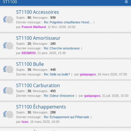
ST1100
ST1100 Accessoires
Sujets
:
90
,
Messages
:
939
Dernier message :
Re: Poignées chauffantes Hond…
par
Franck Meilland
, 11 févr. 2026, 10:52
ST1100 Amortisseur
Sujets
:
20
,
Messages
:
180
Dernier message :
Re: Cherche amortisseur
par
DESMOD
, 21 janv. 2025, 21:46
ST1100 Bulle
Sujets
:
39
,
Messages
:
448
Dernier message :
Re: Selle ou bulle?
par
galapagos
, 26 mars 2025, 07:58
ST1100 Carburation
Sujets
:
39
,
Messages
:
493
Dernier message :
Re: Odeur d'essence
par
galapagos
, 31 juil. 2026, 10:30
ST1100 Échappements
Sujets
:
30
,
Messages
:
288
Dernier message :
Re: Échappement qui Pétarrade
par
luso
, 16 mars 2025, 16:00