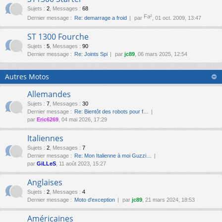
Sujets
:
2
,
Messages
:
68
Fa²
Dernier message :
Re: demarrage a froid
par
, 01 oct. 2009, 13:47
ST 1300 Fourche
Sujets
:
5
,
Messages
:
90
Dernier message :
Re: Joints Spi
par
jc89
, 06 mars 2025, 12:54
Autres Motos
Allemandes
Sujets
:
7
,
Messages
:
30
Dernier message :
Re: Bientôt des robots pour f…
par
Eric6269
, 04 mai 2026, 17:29
Italiennes
Sujets
:
2
,
Messages
:
7
Dernier message :
Re: Mon Italienne à moi Guzzi…
par
GiLLeS
, 11 août 2023, 15:27
Anglaises
Sujets
:
2
,
Messages
:
4
Dernier message :
Moto d'exception
par
jc89
, 21 mars 2024, 18:53
Américaines