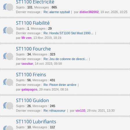
ST1100 Électricité
Sujets
:
101
,
Messages
:
865
Dernier message :
Re: alarme spyball
par
didier382002
, 19 avr. 2026, 10:25
ST1100 Fiabilité
Sujets
:
1
,
Messages
:
29
Dernier message :
Re: Honda ST1100 Std Mod.1990…
par
Mr zen
, 13 févr. 2019, 18:19
ST1100 Fourche
Sujets
:
34
,
Messages
:
323
Dernier message :
Re: Jeu de colonne de directi…
par
taoukar
, 14 oct. 2023, 09:58
ST1100 Freins
Sujets
:
56
,
Messages
:
431
Dernier message :
Re: Piston étrier arrière
par
galapagos
, 29 mars 2024, 08:16
ST1100 Guidon
Sujets
:
26
,
Messages
:
245
Dernier message :
Re: réhausseur
par
vin133
, 29 nov. 2021, 13:30
ST1100 Lubrifiants
Sujets
:
10
,
Messages
:
112