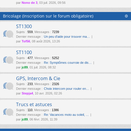
par
Nono de 3
, 03 juil. 2026, 09:56
Bricolage (Inscription sur le forum obligatoire)
ST1300
Sujets
:
559
,
Messages
:
7239
Dernier message :
Un peu d'aide pour trouver ma…
par
Tof56
, 08 août 2026, 13:26
ST1100
Sujets
:
477
,
Messages
:
5252
Dernier message :
Re: Symptômes courroie de dis…
par
jc89
, 01 juil. 2026, 08:32
GPS, Intercom & Cie
Sujets
:
233
,
Messages
:
2326
Dernier message :
Choix intercom pour rouler en…
par
Stepja4
, 10 avr. 2026, 02:26
Trucs et astuces
Sujets
:
110
,
Messages
:
1386
Dernier message :
Re: Vacances moto au soleil, …
par
jc89
, 06 févr. 2026, 11:39