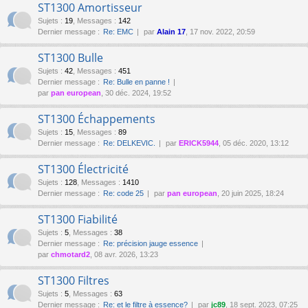
ST1300 Amortisseur
Sujets
:
19
,
Messages
:
142
Dernier message :
Re: EMC
par
Alain 17
, 17 nov. 2022, 20:59
ST1300 Bulle
Sujets
:
42
,
Messages
:
451
Dernier message :
Re: Bulle en panne !
par
pan european
, 30 déc. 2024, 19:52
ST1300 Échappements
Sujets
:
15
,
Messages
:
89
Dernier message :
Re: DELKEVIC.
par
ERICK5944
, 05 déc. 2020, 13:12
ST1300 Électricité
Sujets
:
128
,
Messages
:
1410
Dernier message :
Re: code 25
par
pan european
, 20 juin 2025, 18:24
ST1300 Fiabilité
Sujets
:
5
,
Messages
:
38
Dernier message :
Re: précision jauge essence
par
chmotard2
, 08 avr. 2026, 13:23
ST1300 Filtres
Sujets
:
5
,
Messages
:
63
Dernier message :
Re: et le filtre à essence?
par
jc89
, 18 sept. 2023, 07:25