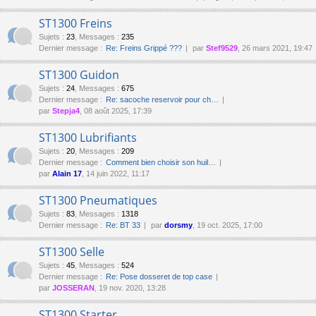
ST1300 Freins
Sujets
:
23
,
Messages
:
235
Dernier message :
Re: Freins Grippé ???
par
Stef9529
, 26 mars 2021, 19:47
ST1300 Guidon
Sujets
:
24
,
Messages
:
675
Dernier message :
Re: sacoche reservoir pour ch…
par
Stepja4
, 08 août 2025, 17:39
ST1300 Lubrifiants
Sujets
:
20
,
Messages
:
209
Dernier message :
Comment bien choisir son huil…
par
Alain 17
, 14 juin 2022, 11:17
ST1300 Pneumatiques
Sujets
:
83
,
Messages
:
1318
Dernier message :
Re: BT 33
par
dorsmy
, 19 oct. 2025, 17:00
ST1300 Selle
Sujets
:
45
,
Messages
:
524
Dernier message :
Re: Pose dosseret de top case
par
JOSSERAN
, 19 nov. 2020, 13:28
ST1300 Starter