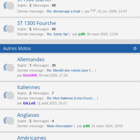
Sujets
:
2
,
Messages
:
68
Fa²
Dernier message :
Re: demarrage a froid
par
, 01 oct. 2009, 13:47
ST 1300 Fourche
Sujets
:
5
,
Messages
:
90
Dernier message :
Re: Joints Spi
par
jc89
, 06 mars 2025, 12:54
Autres Motos
Allemandes
Sujets
:
7
,
Messages
:
30
Dernier message :
Re: Bientôt des robots pour f…
par
Eric6269
, 04 mai 2026, 17:29
Italiennes
Sujets
:
2
,
Messages
:
7
Dernier message :
Re: Mon Italienne à moi Guzzi…
par
GiLLeS
, 11 août 2023, 15:27
Anglaises
Sujets
:
2
,
Messages
:
4
Dernier message :
Moto d'exception
par
jc89
, 21 mars 2024, 18:53
Américaines