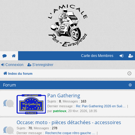
Carte des Membres
or
Connexion
e
S’enregistrer
on
’e
u
Index du forum
sit
ne
nr
m
e
xi
eg
Forum
s
on
ist
Pan Gathering
re
Sujets
:
8
,
Messages
:
163
Dernier message :
Re: Pan Gathering 2026 en Suè…
r
par
patrioux
, 20 févr. 2026, 18:35
Occase: moto - pièces détachées - accessoires
Sujets
:
70
,
Messages
:
278
Dernier message :
Recherche coque rétro gauche …