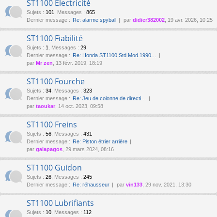
ST1100 Électricité
Sujets
:
101
,
Messages
:
865
Dernier message :
Re: alarme spyball
par
didier382002
, 19 avr. 2026, 10:25
ST1100 Fiabilité
Sujets
:
1
,
Messages
:
29
Dernier message :
Re: Honda ST1100 Std Mod.1990…
par
Mr zen
, 13 févr. 2019, 18:19
ST1100 Fourche
Sujets
:
34
,
Messages
:
323
Dernier message :
Re: Jeu de colonne de directi…
par
taoukar
, 14 oct. 2023, 09:58
ST1100 Freins
Sujets
:
56
,
Messages
:
431
Dernier message :
Re: Piston étrier arrière
par
galapagos
, 29 mars 2024, 08:16
ST1100 Guidon
Sujets
:
26
,
Messages
:
245
Dernier message :
Re: réhausseur
par
vin133
, 29 nov. 2021, 13:30
ST1100 Lubrifiants
Sujets
:
10
,
Messages
:
112