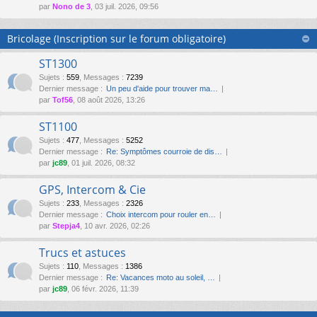
par
Nono de 3
, 03 juil. 2026, 09:56
Bricolage (Inscription sur le forum obligatoire)
ST1300
Sujets
:
559
,
Messages
:
7239
Dernier message :
Un peu d'aide pour trouver ma…
par
Tof56
, 08 août 2026, 13:26
ST1100
Sujets
:
477
,
Messages
:
5252
Dernier message :
Re: Symptômes courroie de dis…
par
jc89
, 01 juil. 2026, 08:32
GPS, Intercom & Cie
Sujets
:
233
,
Messages
:
2326
Dernier message :
Choix intercom pour rouler en…
par
Stepja4
, 10 avr. 2026, 02:26
Trucs et astuces
Sujets
:
110
,
Messages
:
1386
Dernier message :
Re: Vacances moto au soleil, …
par
jc89
, 06 févr. 2026, 11:39