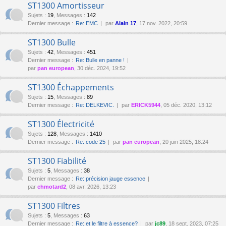
ST1300 Amortisseur
Sujets
:
19
,
Messages
:
142
Dernier message :
Re: EMC
par
Alain 17
, 17 nov. 2022, 20:59
ST1300 Bulle
Sujets
:
42
,
Messages
:
451
Dernier message :
Re: Bulle en panne !
par
pan european
, 30 déc. 2024, 19:52
ST1300 Échappements
Sujets
:
15
,
Messages
:
89
Dernier message :
Re: DELKEVIC.
par
ERICK5944
, 05 déc. 2020, 13:12
ST1300 Électricité
Sujets
:
128
,
Messages
:
1410
Dernier message :
Re: code 25
par
pan european
, 20 juin 2025, 18:24
ST1300 Fiabilité
Sujets
:
5
,
Messages
:
38
Dernier message :
Re: précision jauge essence
par
chmotard2
, 08 avr. 2026, 13:23
ST1300 Filtres
Sujets
:
5
,
Messages
:
63
Dernier message :
Re: et le filtre à essence?
par
jc89
, 18 sept. 2023, 07:25