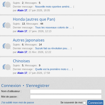
Sujets
:
2
,
Messages
:
5
Dernier message :
Nouvelle moto sportive améric…
par
Alain 17
, 17 juin 2026, 18:05
Honda (autres que Pan)
Sujets
:
13
,
Messages
:
44
Dernier message :
Tous les nouveaux coloris de …
par
Alain 17
, 17 janv. 2026, 12:13
Autres Japonaises
Sujets
:
6
,
Messages
:
14
Dernier message :
Suzuki fait sa révolution pou…
par
Alain 17
, 21 févr. 2026, 12:22
Chinoises
Sujets
:
5
,
Messages
:
9
Dernier message :
Quelle est la première moto c…
par
Alain 17
, 17 juin 2026, 17:58
Connexion
•
S’enregistrer
Nom d’utilisateur :
Mot de passe :
J’ai oublié mon mot de passe
Se souvenir de moi