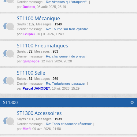
Dernier message :
Re: Vitesses qui "craquent".
par
Dorloto
, 03 août 2025, 23:49
ST1100 Mécanique
Sujets
:
132
,
Messages
:
1349
Dernier message :
Re: Tourne sur trois cylindre
par
Exup43
, 20 juil. 2026, 11:49
ST1100 Pneumatiques
Sujets
:
72
,
Messages
:
953
Dernier message :
Re: changement de pneus
par
galapagos
, 12 mars 2024, 20:28
ST1100 Selle
Sujets
:
31
,
Messages
:
269
Dernier message :
Re: Turbulences passager
par
Pascal JANODET
, 18 juil. 2023, 15:29
ST1300
ST1300 Accessoires
Sujets
:
160
,
Messages
:
1939
Dernier message :
Re: Tapis et sacoche réservoir
par
Minfi
, 09 avr. 2026, 21:50