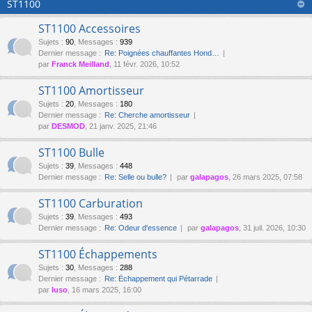
ST1100
ST1100 Accessoires
Sujets
:
90
,
Messages
:
939
Dernier message :
Re: Poignées chauffantes Hond…
par
Franck Meilland
, 11 févr. 2026, 10:52
ST1100 Amortisseur
Sujets
:
20
,
Messages
:
180
Dernier message :
Re: Cherche amortisseur
par
DESMOD
, 21 janv. 2025, 21:46
ST1100 Bulle
Sujets
:
39
,
Messages
:
448
Dernier message :
Re: Selle ou bulle?
par
galapagos
, 26 mars 2025, 07:58
ST1100 Carburation
Sujets
:
39
,
Messages
:
493
Dernier message :
Re: Odeur d'essence
par
galapagos
, 31 juil. 2026, 10:30
ST1100 Échappements
Sujets
:
30
,
Messages
:
288
Dernier message :
Re: Échappement qui Pétarrade
par
luso
, 16 mars 2025, 16:00