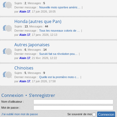
Sujets
:
2
,
Messages
:
5
Dernier message :
Nouvelle moto sportive améric…
par
Alain 17
, 17 juin 2026, 18:05
Honda (autres que Pan)
Sujets
:
13
,
Messages
:
44
Dernier message :
Tous les nouveaux coloris de …
par
Alain 17
, 17 janv. 2026, 12:13
Autres Japonaises
Sujets
:
6
,
Messages
:
14
Dernier message :
Suzuki fait sa révolution pou…
par
Alain 17
, 21 févr. 2026, 12:22
Chinoises
Sujets
:
5
,
Messages
:
9
Dernier message :
Quelle est la première moto c…
par
Alain 17
, 17 juin 2026, 17:58
Connexion
•
S’enregistrer
Nom d’utilisateur :
Mot de passe :
J’ai oublié mon mot de passe
Se souvenir de moi