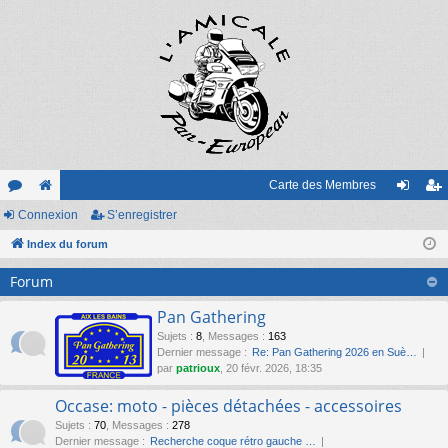
Carte des Membres
or
Connexion
e
S’enregistrer
on
’e
u
Index du forum
sit
ne
nr
m
e
xi
eg
Forum
s
on
ist
Pan Gathering
re
Sujets
:
8
,
Messages
:
163
Dernier message :
Re: Pan Gathering 2026 en Suè…
r
par
patrioux
, 20 févr. 2026, 18:35
Occase: moto - pièces détachées - accessoires
Sujets
:
70
,
Messages
:
278
Dernier message :
Recherche coque rétro gauche …