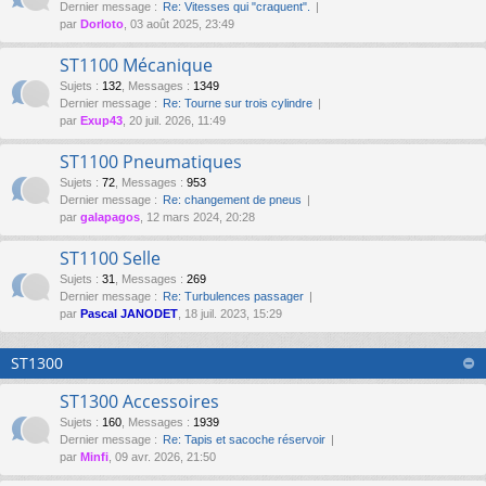
Dernier message :
Re: Vitesses qui "craquent".
par
Dorloto
, 03 août 2025, 23:49
ST1100 Mécanique
Sujets
:
132
,
Messages
:
1349
Dernier message :
Re: Tourne sur trois cylindre
par
Exup43
, 20 juil. 2026, 11:49
ST1100 Pneumatiques
Sujets
:
72
,
Messages
:
953
Dernier message :
Re: changement de pneus
par
galapagos
, 12 mars 2024, 20:28
ST1100 Selle
Sujets
:
31
,
Messages
:
269
Dernier message :
Re: Turbulences passager
par
Pascal JANODET
, 18 juil. 2023, 15:29
ST1300
ST1300 Accessoires
Sujets
:
160
,
Messages
:
1939
Dernier message :
Re: Tapis et sacoche réservoir
par
Minfi
, 09 avr. 2026, 21:50