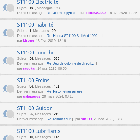
ST1100 Électricité
Sujets
:
101
,
Messages
:
865
Dernier message :
Re: alarme spyball
par
didier382002
, 19 avr. 2026, 10:25
ST1100 Fiabilité
Sujets
:
1
,
Messages
:
29
Dernier message :
Re: Honda ST1100 Std Mod.1990…
par
Mr zen
, 13 févr. 2019, 18:19
ST1100 Fourche
Sujets
:
34
,
Messages
:
323
Dernier message :
Re: Jeu de colonne de directi…
par
taoukar
, 14 oct. 2023, 09:58
ST1100 Freins
Sujets
:
56
,
Messages
:
431
Dernier message :
Re: Piston étrier arrière
par
galapagos
, 29 mars 2024, 08:16
ST1100 Guidon
Sujets
:
26
,
Messages
:
245
Dernier message :
Re: réhausseur
par
vin133
, 29 nov. 2021, 13:30
ST1100 Lubrifiants
Sujets
:
10
,
Messages
:
112