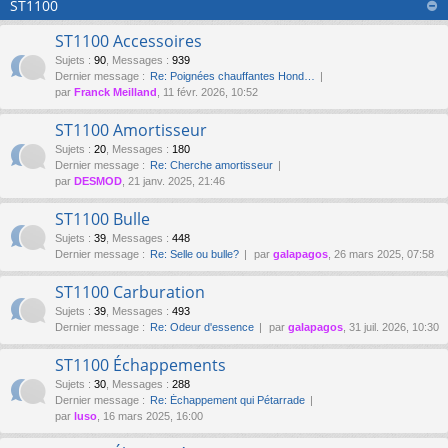
ST1100
ST1100 Accessoires
Sujets
:
90
,
Messages
:
939
Dernier message :
Re: Poignées chauffantes Hond…
par
Franck Meilland
, 11 févr. 2026, 10:52
ST1100 Amortisseur
Sujets
:
20
,
Messages
:
180
Dernier message :
Re: Cherche amortisseur
par
DESMOD
, 21 janv. 2025, 21:46
ST1100 Bulle
Sujets
:
39
,
Messages
:
448
Dernier message :
Re: Selle ou bulle?
par
galapagos
, 26 mars 2025, 07:58
ST1100 Carburation
Sujets
:
39
,
Messages
:
493
Dernier message :
Re: Odeur d'essence
par
galapagos
, 31 juil. 2026, 10:30
ST1100 Échappements
Sujets
:
30
,
Messages
:
288
Dernier message :
Re: Échappement qui Pétarrade
par
luso
, 16 mars 2025, 16:00