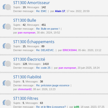
ST1300 Amortisseur
Sujets
:
19
,
Messages
:
142
Dernier message :
Re: EMC
par
Alain 17
, 17 nov. 2022, 20:59
ST1300 Bulle
Sujets
:
42
,
Messages
:
451
Dernier message :
Re: Bulle en panne !
par
pan european
, 30 déc. 2024, 19:52
ST1300 Échappements
Sujets
:
15
,
Messages
:
89
Dernier message :
Re: DELKEVIC.
par
ERICK5944
, 05 déc. 2020, 13:12
ST1300 Électricité
Sujets
:
128
,
Messages
:
1410
Dernier message :
Re: code 25
par
pan european
, 20 juin 2025, 18:24
ST1300 Fiabilité
Sujets
:
5
,
Messages
:
38
Dernier message :
Re: précision jauge essence
par
chmotard2
, 08 avr. 2026, 13:23
ST1300 Filtres
Sujets
:
5
,
Messages
:
63
Dernier message :
Re: et le filtre à essence?
par
jc89
, 18 sept. 2023, 07:25