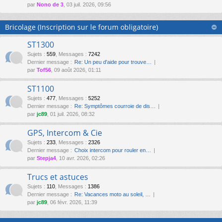
par
Nono de 3
, 03 juil. 2026, 09:56
Bricolage (Inscription sur le forum obligatoire)
ST1300
Sujets
:
559
,
Messages
:
7242
Dernier message :
Re: Un peu d'aide pour trouve…
par
Tof56
, 09 août 2026, 01:11
ST1100
Sujets
:
477
,
Messages
:
5252
Dernier message :
Re: Symptômes courroie de dis…
par
jc89
, 01 juil. 2026, 08:32
GPS, Intercom & Cie
Sujets
:
233
,
Messages
:
2326
Dernier message :
Choix intercom pour rouler en…
par
Stepja4
, 10 avr. 2026, 02:26
Trucs et astuces
Sujets
:
110
,
Messages
:
1386
Dernier message :
Re: Vacances moto au soleil, …
par
jc89
, 06 févr. 2026, 11:39