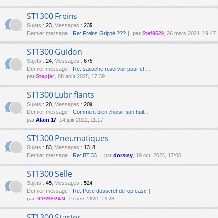
ST1300 Freins
Sujets
:
23
,
Messages
:
235
Dernier message :
Re: Freins Grippé ???
par
Stef9529
, 26 mars 2021, 19:47
ST1300 Guidon
Sujets
:
24
,
Messages
:
675
Dernier message :
Re: sacoche reservoir pour ch…
par
Stepja4
, 08 août 2025, 17:39
ST1300 Lubrifiants
Sujets
:
20
,
Messages
:
209
Dernier message :
Comment bien choisir son huil…
par
Alain 17
, 14 juin 2022, 11:17
ST1300 Pneumatiques
Sujets
:
83
,
Messages
:
1318
Dernier message :
Re: BT 33
par
dorsmy
, 19 oct. 2025, 17:00
ST1300 Selle
Sujets
:
45
,
Messages
:
524
Dernier message :
Re: Pose dosseret de top case
par
JOSSERAN
, 19 nov. 2020, 13:28
ST1300 Starter