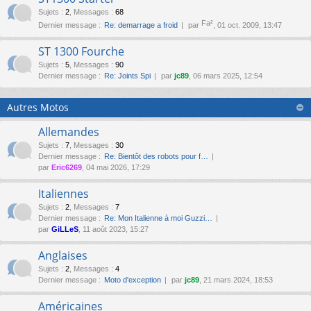
Sujets
:
2
,
Messages
:
68
Fa²
Dernier message :
Re: demarrage a froid
par
, 01 oct. 2009, 13:47
ST 1300 Fourche
Sujets
:
5
,
Messages
:
90
Dernier message :
Re: Joints Spi
par
jc89
, 06 mars 2025, 12:54
Autres Motos
Allemandes
Sujets
:
7
,
Messages
:
30
Dernier message :
Re: Bientôt des robots pour f…
par
Eric6269
, 04 mai 2026, 17:29
Italiennes
Sujets
:
2
,
Messages
:
7
Dernier message :
Re: Mon Italienne à moi Guzzi…
par
GiLLeS
, 11 août 2023, 15:27
Anglaises
Sujets
:
2
,
Messages
:
4
Dernier message :
Moto d'exception
par
jc89
, 21 mars 2024, 18:53
Américaines