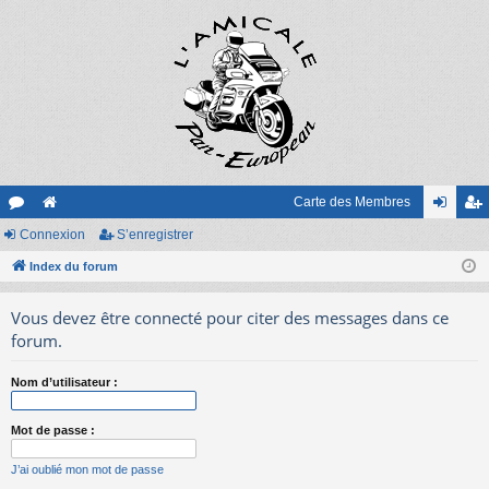
Carte des Membres
or
Connexion
e
S’enregistrer
on
’e
u
Index du forum
sit
ne
nr
m
e
xi
eg
Vous devez être connecté pour citer des messages dans ce
s
on
ist
forum.
re
Nom d’utilisateur :
r
Mot de passe :
J’ai oublié mon mot de passe