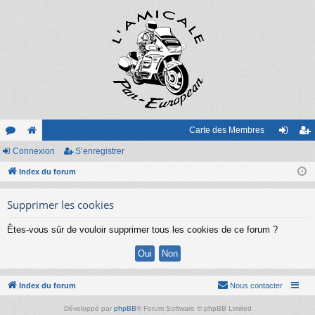
Carte des Membres
or
Connexion
e
S’enregistrer
on
’e
u
Index du forum
sit
ne
nr
m
e
xi
eg
Supprimer les cookies
s
on
ist
Êtes-vous sûr de vouloir supprimer tous les cookies de ce forum ?
re
r
Index du forum
Nous contacter
Développé par
phpBB
® Forum Software © phpBB Limited