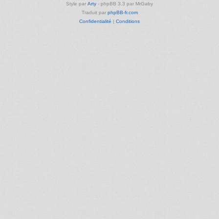
Style par
Arty
- phpBB 3.3 par MrGaby
Traduit par
phpBB-fr.com
Confidentialité
|
Conditions