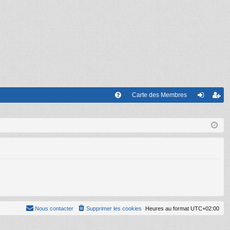
Carte des Membres
FA
on
’e
Q
ne
nr
xi
eg
on
ist
re
r
Nous contacter
Supprimer les cookies
Heures au format
UTC+02:00