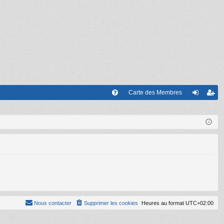
Carte des Membres
FA
on
’e
Q
ne
nr
xi
eg
on
ist
re
r
Nous contacter
Supprimer les cookies
Heures au format
UTC+02:00