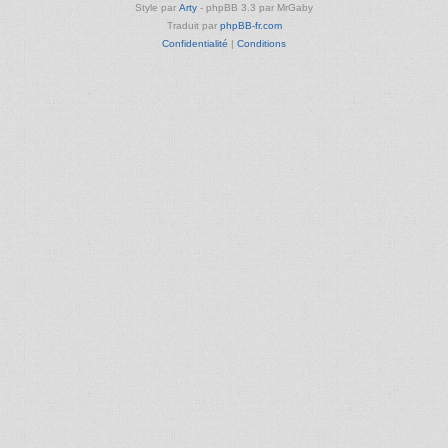
Style par
Arty
- phpBB 3.3 par MrGaby
Traduit par
phpBB-fr.com
Confidentialité
|
Conditions