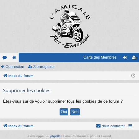
Carte des Membres
or
Connexion
e
S’enregistrer
on
’e
u
Index du forum
sit
ne
nr
m
e
xi
eg
Supprimer les cookies
s
on
ist
Êtes-vous sûr de vouloir supprimer tous les cookies de ce forum ?
re
r
Index du forum
Nous contacter
Développé par
phpBB
® Forum Software © phpBB Limited