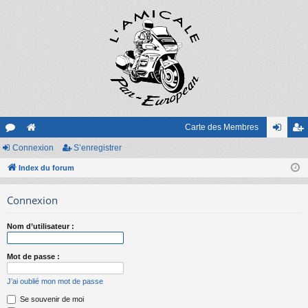
Carte des Membres
or
Connexion
e
S’enregistrer
on
’e
u
Index du forum
sit
ne
nr
m
e
xi
eg
Connexion
s
on
ist
Nom d’utilisateur :
re
r
Mot de passe :
J’ai oublié mon mot de passe
Se souvenir de moi