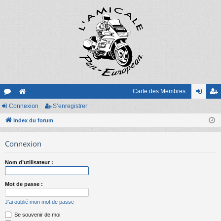
Carte des Membres
or
Connexion
e
S’enregistrer
on
’e
u
Index du forum
sit
ne
nr
m
e
xi
eg
Connexion
s
on
ist
Nom d’utilisateur :
re
r
Mot de passe :
J’ai oublié mon mot de passe
Se souvenir de moi