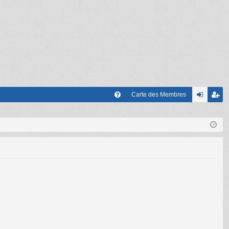
Carte des Membres
FA
on
’e
Q
ne
nr
xi
eg
on
ist
re
r