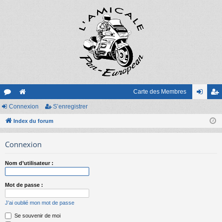
Carte des Membres
or
Connexion
e
S’enregistrer
on
’e
u
Index du forum
sit
ne
nr
m
e
xi
eg
Connexion
s
on
ist
Nom d’utilisateur :
re
r
Mot de passe :
J’ai oublié mon mot de passe
Se souvenir de moi