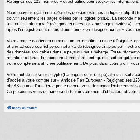
Rejoignez ses 123 membres » et est utilisé pour stocker les informations 
Nous pouvons également créer des cookies externes au logiciel phpBB to
couvrir seulement les pages créées par le logiciel phpBB. La seconde mani
tant qu’utilisateur invité (désignée ci-après par « messages invités »),
après l’enregistrement et lors d’une connexion (désignés ici par « vos me
Votre compte contiendra au minimum un identifiant unique (désigné ci-aprè
et une adresse courriel personnelle valide (désignée ci-après par « votr
des données applicables dans le pays qui nous héberge. Toute information
membres » durant la procédure d’enregistrement, qu’elle soit obligatoire
votre compte sera affichée publiquement. De plus, dans votre profil, vous
Votre mot de passe est crypté (hashage à sens unique) afin qu’il soit sé
d’accès à votre compte sur « Amicale Pan European - Rejoignez ses 123
phpBB ou une d’une tierce partie ne peut vous demander légitimement votr
Ce processus vous demandera de fournir votre nom d’utilisateur et votre 
Index du forum