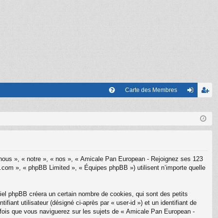
Carte des Membres
FA
on
’e
Q
ne
nr
xi
eg
on
ist
 nous », « notre », « nos », « Amicale Pan European - Rejoignez ses 123
re
.com », « phpBB Limited », « Équipes phpBB ») utilisent n’importe quelle
r
el phpBB créera un certain nombre de cookies, qui sont des petits
fiant utilisateur (désigné ci-après par « user-id ») et un identifiant de
e fois que vous naviguerez sur les sujets de « Amicale Pan European -