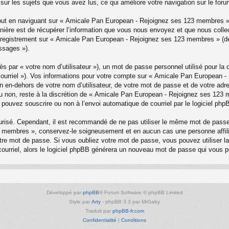
sur les sujets que vous avez lus, ce qui améliore votre navigation sur le foru
ut en naviguant sur « Amicale Pan European - Rejoignez ses 123 membres », 
ère est de récupérer l’information que vous nous envoyez et que nous collect
 l’enregistrement sur « Amicale Pan European - Rejoignez ses 123 membres » 
ssages »).
s par « votre nom d’utilisateur »), un mot de passe personnel utilisé pour la
e courriel »). Vos informations pour votre compte sur « Amicale Pan European 
 en-dehors de votre nom d’utilisateur, de votre mot de passe et de votre ad
 ou non, reste à la discrétion de « Amicale Pan European - Rejoignez ses 123
 pouvez souscrire ou non à l’envoi automatique de courriel par le logiciel php
curisé. Cependant, il est recommandé de ne pas utiliser le même mot de passe 
 membres », conservez-le soigneusement et en aucun cas une personne affi
e mot de passe. Si vous oubliez votre mot de passe, vous pouvez utiliser la f
courriel, alors le logiciel phpBB générera un nouveau mot de passe qui vous 
Développé par
phpBB
® Forum Software © phpBB Limited
Style par
Arty
- phpBB 3.3 par MrGaby
Traduit par
phpBB-fr.com
Confidentialité
|
Conditions