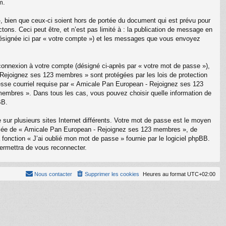
m.
bien que ceux-ci soient hors de portée du document qui est prévu pour
ons. Ceci peut être, et n’est pas limité à : la publication de message en
(désignée ici par « votre compte ») et les messages que vous envoyez
 connexion à votre compte (désigné ci-après par « votre mot de passe »),
- Rejoignez ses 123 membres » sont protégées par les lois de protection
resse courriel requise par « Amicale Pan European - Rejoignez ses 123
 membres ». Dans tous les cas, vous pouvez choisir quelle information de
BB.
sur plusieurs sites Internet différents. Votre mot de passe est le moyen
liée de « Amicale Pan European - Rejoignez ses 123 membres », de
onction « J’ai oublié mon mot de passe » fournie par le logiciel phpBB.
permettra de vous reconnecter.
Nous contacter
Supprimer les cookies
Heures au format
UTC+02:00