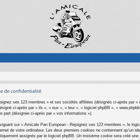
 de confidentialité
oignez ses 123 membres » et ses sociétés affiliées (désignés ci-après par «
gné ci-après par « ils », « eux », « leur », « logiciel phpBB », « www.phpbb
re part (désignée ci-après par « vos informations »).
iguant sur « Amicale Pan European - Rejoignez ses 123 membres », le logici
rnet de votre ordinateur. Les deux premiers cookies ne contiennent qu’un identi
matiquement assignés par le logiciel phpBB. Un troisième cookie sera créé un