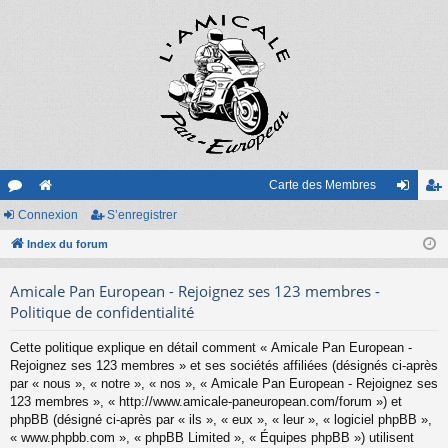
Carte des Membres
or
Connexion
e
S’enregistrer
on
’e
u
Index du forum
sit
ne
nr
m
e
xi
eg
Amicale Pan European - Rejoignez ses 123 membres -
s
on
ist
Politique de confidentialité
re
Cette politique explique en détail comment « Amicale Pan European -
Rejoignez ses 123 membres » et ses sociétés affiliées (désignés ci-après
r
par « nous », « notre », « nos », « Amicale Pan European - Rejoignez ses
123 membres », « http://www.amicale-paneuropean.com/forum ») et
phpBB (désigné ci-après par « ils », « eux », « leur », « logiciel phpBB »,
« www.phpbb.com », « phpBB Limited », « Équipes phpBB ») utilisent