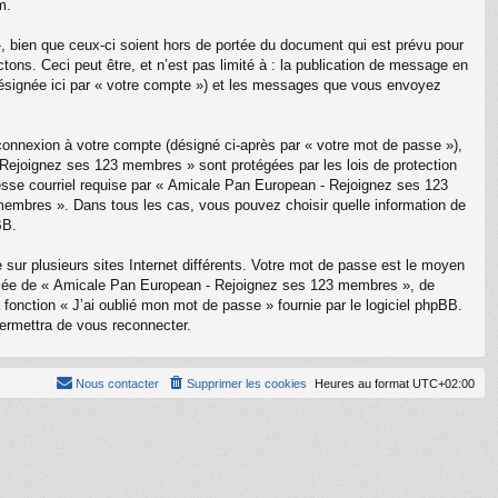
m.
bien que ceux-ci soient hors de portée du document qui est prévu pour
ons. Ceci peut être, et n’est pas limité à : la publication de message en
(désignée ici par « votre compte ») et les messages que vous envoyez
 connexion à votre compte (désigné ci-après par « votre mot de passe »),
- Rejoignez ses 123 membres » sont protégées par les lois de protection
resse courriel requise par « Amicale Pan European - Rejoignez ses 123
 membres ». Dans tous les cas, vous pouvez choisir quelle information de
BB.
sur plusieurs sites Internet différents. Votre mot de passe est le moyen
liée de « Amicale Pan European - Rejoignez ses 123 membres », de
onction « J’ai oublié mon mot de passe » fournie par le logiciel phpBB.
permettra de vous reconnecter.
Nous contacter
Supprimer les cookies
Heures au format
UTC+02:00