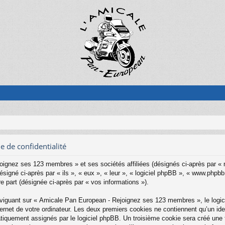
 de confidentialité
oignez ses 123 membres » et ses sociétés affiliées (désignés ci-après par «
gné ci-après par « ils », « eux », « leur », « logiciel phpBB », « www.phpbb
re part (désignée ci-après par « vos informations »).
iguant sur « Amicale Pan European - Rejoignez ses 123 membres », le logici
rnet de votre ordinateur. Les deux premiers cookies ne contiennent qu’un identi
matiquement assignés par le logiciel phpBB. Un troisième cookie sera créé un