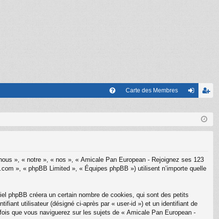
Carte des Membres
FA
on
’e
Q
ne
nr
xi
eg
on
ist
 nous », « notre », « nos », « Amicale Pan European - Rejoignez ses 123
re
.com », « phpBB Limited », « Équipes phpBB ») utilisent n’importe quelle
r
el phpBB créera un certain nombre de cookies, qui sont des petits
fiant utilisateur (désigné ci-après par « user-id ») et un identifiant de
e fois que vous naviguerez sur les sujets de « Amicale Pan European -