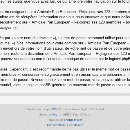
sur les sujets que vous avez lus, ce qui améliore votre navigation sur le foru
ut en naviguant sur « Amicale Pan European - Rejoignez ses 123 membres », 
ère est de récupérer l’information que vous nous envoyez et que nous collect
 l’enregistrement sur « Amicale Pan European - Rejoignez ses 123 membres » 
ssages »).
s par « votre nom d’utilisateur »), un mot de passe personnel utilisé pour la
e courriel »). Vos informations pour votre compte sur « Amicale Pan European 
 en-dehors de votre nom d’utilisateur, de votre mot de passe et de votre ad
 ou non, reste à la discrétion de « Amicale Pan European - Rejoignez ses 123
 pouvez souscrire ou non à l’envoi automatique de courriel par le logiciel php
curisé. Cependant, il est recommandé de ne pas utiliser le même mot de passe 
 membres », conservez-le soigneusement et en aucun cas une personne affi
e mot de passe. Si vous oubliez votre mot de passe, vous pouvez utiliser la f
courriel, alors le logiciel phpBB générera un nouveau mot de passe qui vous 
Développé par
phpBB
® Forum Software © phpBB Limited
Style par
Arty
- phpBB 3.3 par MrGaby
Traduit par
phpBB-fr.com
Confidentialité
|
Conditions