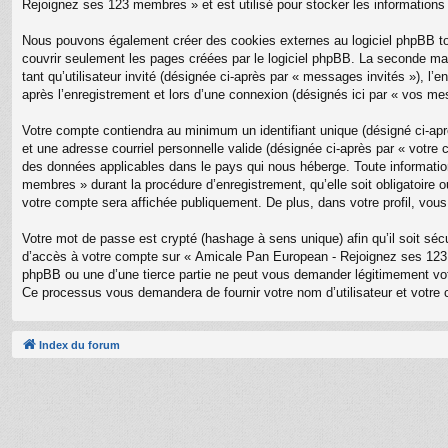
Rejoignez ses 123 membres » et est utilisé pour stocker les informations 
Nous pouvons également créer des cookies externes au logiciel phpBB to
couvrir seulement les pages créées par le logiciel phpBB. La seconde mani
tant qu’utilisateur invité (désignée ci-après par « messages invités »),
après l’enregistrement et lors d’une connexion (désignés ici par « vos me
Votre compte contiendra au minimum un identifiant unique (désigné ci-aprè
et une adresse courriel personnelle valide (désignée ci-après par « votr
des données applicables dans le pays qui nous héberge. Toute information
membres » durant la procédure d’enregistrement, qu’elle soit obligatoire
votre compte sera affichée publiquement. De plus, dans votre profil, vous
Votre mot de passe est crypté (hashage à sens unique) afin qu’il soit sé
d’accès à votre compte sur « Amicale Pan European - Rejoignez ses 123
phpBB ou une d’une tierce partie ne peut vous demander légitimement votr
Ce processus vous demandera de fournir votre nom d’utilisateur et votre 
Index du forum