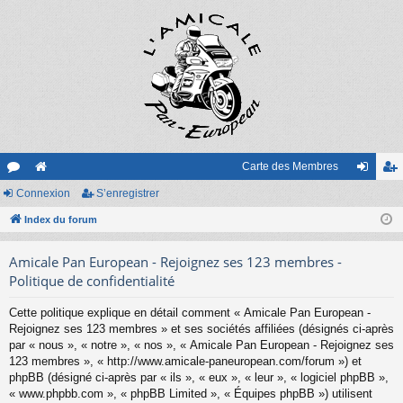
Carte des Membres
or
Connexion
e
S’enregistrer
on
’e
u
Index du forum
sit
ne
nr
m
e
xi
eg
Amicale Pan European - Rejoignez ses 123 membres -
s
on
ist
Politique de confidentialité
re
Cette politique explique en détail comment « Amicale Pan European -
Rejoignez ses 123 membres » et ses sociétés affiliées (désignés ci-après
r
par « nous », « notre », « nos », « Amicale Pan European - Rejoignez ses
123 membres », « http://www.amicale-paneuropean.com/forum ») et
phpBB (désigné ci-après par « ils », « eux », « leur », « logiciel phpBB »,
« www.phpbb.com », « phpBB Limited », « Équipes phpBB ») utilisent