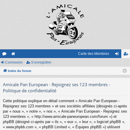
Carte des Membres
or
Connexion
e
S’enregistrer
on
’e
u
Index du forum
sit
ne
nr
m
e
xi
eg
Amicale Pan European - Rejoignez ses 123 membres -
s
on
ist
Politique de confidentialité
re
Cette politique explique en détail comment « Amicale Pan European -
Rejoignez ses 123 membres » et ses sociétés affiliées (désignés ci-après
r
par « nous », « notre », « nos », « Amicale Pan European - Rejoignez ses
123 membres », « http://www.amicale-paneuropean.com/forum ») et
phpBB (désigné ci-après par « ils », « eux », « leur », « logiciel phpBB »,
« www.phpbb.com », « phpBB Limited », « Équipes phpBB ») utilisent