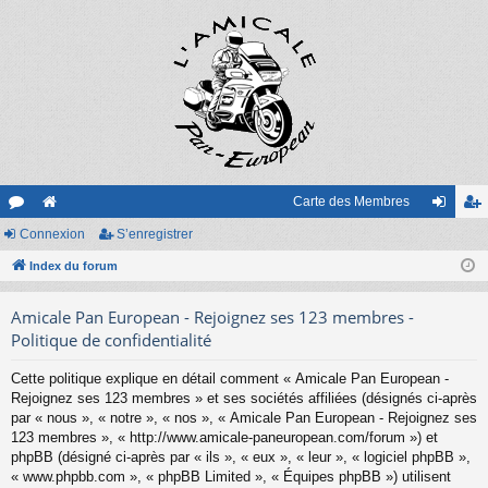
Carte des Membres
or
Connexion
e
S’enregistrer
on
’e
u
Index du forum
sit
ne
nr
m
e
xi
eg
Amicale Pan European - Rejoignez ses 123 membres -
s
on
ist
Politique de confidentialité
re
Cette politique explique en détail comment « Amicale Pan European -
Rejoignez ses 123 membres » et ses sociétés affiliées (désignés ci-après
r
par « nous », « notre », « nos », « Amicale Pan European - Rejoignez ses
123 membres », « http://www.amicale-paneuropean.com/forum ») et
phpBB (désigné ci-après par « ils », « eux », « leur », « logiciel phpBB »,
« www.phpbb.com », « phpBB Limited », « Équipes phpBB ») utilisent