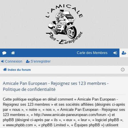
Carte des Membres
or
Connexion
e
S’enregistrer
on
’e
u
Index du forum
sit
ne
nr
m
e
xi
eg
Amicale Pan European - Rejoignez ses 123 membres -
s
on
ist
Politique de confidentialité
re
Cette politique explique en détail comment « Amicale Pan European -
Rejoignez ses 123 membres » et ses sociétés affiliées (désignés ci-après
r
par « nous », « notre », « nos », « Amicale Pan European - Rejoignez ses
123 membres », « http://www.amicale-paneuropean.com/forum ») et
phpBB (désigné ci-après par « ils », « eux », « leur », « logiciel phpBB »,
« www.phpbb.com », « phpBB Limited », « Équipes phpBB ») utilisent