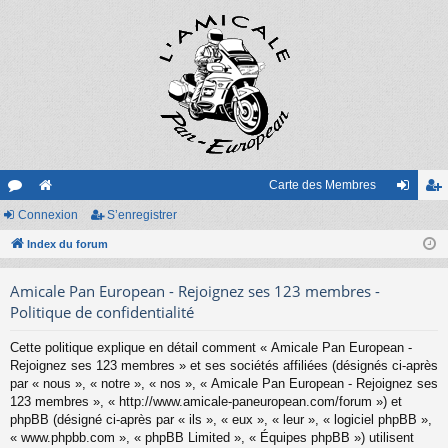
Carte des Membres
or
Connexion
e
S’enregistrer
on
’e
u
Index du forum
sit
ne
nr
m
e
xi
eg
Amicale Pan European - Rejoignez ses 123 membres -
s
on
ist
Politique de confidentialité
re
Cette politique explique en détail comment « Amicale Pan European -
Rejoignez ses 123 membres » et ses sociétés affiliées (désignés ci-après
r
par « nous », « notre », « nos », « Amicale Pan European - Rejoignez ses
123 membres », « http://www.amicale-paneuropean.com/forum ») et
phpBB (désigné ci-après par « ils », « eux », « leur », « logiciel phpBB »,
« www.phpbb.com », « phpBB Limited », « Équipes phpBB ») utilisent