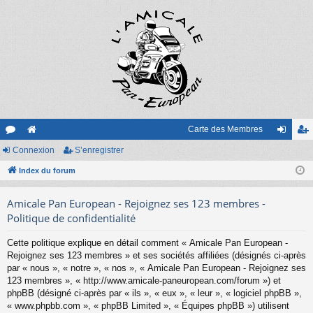
Carte des Membres
or
Connexion
e
S’enregistrer
on
’e
u
Index du forum
sit
ne
nr
m
e
xi
eg
Amicale Pan European - Rejoignez ses 123 membres -
s
on
ist
Politique de confidentialité
re
Cette politique explique en détail comment « Amicale Pan European -
Rejoignez ses 123 membres » et ses sociétés affiliées (désignés ci-après
r
par « nous », « notre », « nos », « Amicale Pan European - Rejoignez ses
123 membres », « http://www.amicale-paneuropean.com/forum ») et
phpBB (désigné ci-après par « ils », « eux », « leur », « logiciel phpBB »,
« www.phpbb.com », « phpBB Limited », « Équipes phpBB ») utilisent