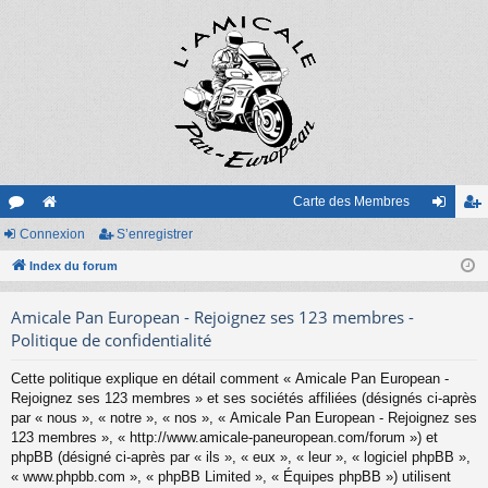
Carte des Membres
or
Connexion
e
S’enregistrer
on
’e
u
Index du forum
sit
ne
nr
m
e
xi
eg
Amicale Pan European - Rejoignez ses 123 membres -
s
on
ist
Politique de confidentialité
re
Cette politique explique en détail comment « Amicale Pan European -
Rejoignez ses 123 membres » et ses sociétés affiliées (désignés ci-après
r
par « nous », « notre », « nos », « Amicale Pan European - Rejoignez ses
123 membres », « http://www.amicale-paneuropean.com/forum ») et
phpBB (désigné ci-après par « ils », « eux », « leur », « logiciel phpBB »,
« www.phpbb.com », « phpBB Limited », « Équipes phpBB ») utilisent