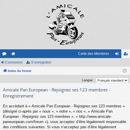
Carte des Membres
or
Connexion
e
S’enregistrer
on
’e
u
Index du forum
sit
ne
nr
m
e
xi
eg
Langue :
s
on
ist
Amicale Pan European - Rejoignez ses 123 membres -
Enregistrement
re
En accédant à « Amicale Pan European - Rejoignez ses 123 membres »
r
(désigné ci-après par « nous », « notre », « nos », « Amicale Pan
European - Rejoignez ses 123 membres », « http://www.amicale-
paneuropean.com/forum »), vous acceptez d’être légalement responsable
des conditions suivantes. Si vous n’acceptez pas d’être légalement