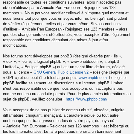
responsable de toutes les conditions suivantes, alors n’accédez pas
et/ou n’utilisez pas « Amicale Pan European - Rejoignez ses 123
membres ». Nous pouvons modifier celles-ci à n’importe quel moment et
nous ferons tout pour que vous en soyez informé, bien qu’il soit prudent
de vérifier régulièrement celles-ci par vous-même. Si vous continuez
d’utiliser « Amicale Pan European - Rejoignez ses 123 membres » alors
que des changements ont été effectués, vous acceptez d’être légalement
responsable des conditions découlant des mises à jour et/ou
modifications.
Nos forums sont développés par phpBB (désigné ci-après par « ils »,
« eux », « leur », « logiciel phpBB », « www.phpbb.com », « phpBB
Limited », « Équipes phpBB ») qui est un script libre de forum, déclaré
sous la licence «
GNU General Public License v2
» (désigné ci-après par
« GPL ») et qui peut être téléchargé depuis
www.phpbb.com
. Le logiciel
phpBB facilite seulement les discussions sur Internet. phpBB Limited
n’est pas responsable de ce que nous acceptons ou n’acceptons pas
comme contenu ou conduite permis. Pour de plus amples informations au
sujet de phpBB, veuillez consulter :
https://www.phpbb.com/
.
Vous acceptez de ne pas publier de contenu abusif, obscène, vulgaire,
diffamatoire, choquant, menaçant, à caractère sexuel ou tout autre
contenu qui peut transgresser les lois de votre pays, du pays où
« Amicale Pan European - Rejoignez ses 123 membres » est hébergé ou
les lois internationales. Le faire peut vous mener à un bannissement