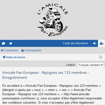
Carte des Membres
or
Connexion
e
S’enregistrer
on
’e
u
Index du forum
sit
ne
nr
m
e
xi
eg
Langue :
s
on
ist
Amicale Pan European - Rejoignez ses 123 membres -
Enregistrement
re
En accédant à « Amicale Pan European - Rejoignez ses 123 membres »
r
(désigné ci-après par « nous », « notre », « nos », « Amicale Pan
European - Rejoignez ses 123 membres », « http://www.amicale-
paneuropean.com/forum »), vous acceptez d’être légalement responsable
des conditions suivantes. Si vous n’acceptez pas d’être légalement