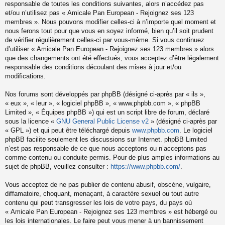
responsable de toutes les conditions suivantes, alors n’accédez pas
et/ou n’utilisez pas « Amicale Pan European - Rejoignez ses 123
membres ». Nous pouvons modifier celles-ci à n’importe quel moment et
nous ferons tout pour que vous en soyez informé, bien qu’il soit prudent
de vérifier régulièrement celles-ci par vous-même. Si vous continuez
d’utiliser « Amicale Pan European - Rejoignez ses 123 membres » alors
que des changements ont été effectués, vous acceptez d’être légalement
responsable des conditions découlant des mises à jour et/ou
modifications.
Nos forums sont développés par phpBB (désigné ci-après par « ils »,
« eux », « leur », « logiciel phpBB », « www.phpbb.com », « phpBB
Limited », « Équipes phpBB ») qui est un script libre de forum, déclaré
sous la licence «
GNU General Public License v2
» (désigné ci-après par
« GPL ») et qui peut être téléchargé depuis
www.phpbb.com
. Le logiciel
phpBB facilite seulement les discussions sur Internet. phpBB Limited
n’est pas responsable de ce que nous acceptons ou n’acceptons pas
comme contenu ou conduite permis. Pour de plus amples informations au
sujet de phpBB, veuillez consulter :
https://www.phpbb.com/
.
Vous acceptez de ne pas publier de contenu abusif, obscène, vulgaire,
diffamatoire, choquant, menaçant, à caractère sexuel ou tout autre
contenu qui peut transgresser les lois de votre pays, du pays où
« Amicale Pan European - Rejoignez ses 123 membres » est hébergé ou
les lois internationales. Le faire peut vous mener à un bannissement