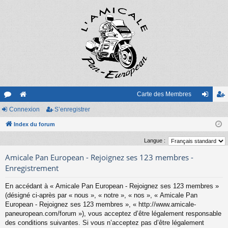
Carte des Membres
or
Connexion
e
S’enregistrer
on
’e
u
Index du forum
sit
ne
nr
m
e
xi
eg
Langue :
s
on
ist
Amicale Pan European - Rejoignez ses 123 membres -
Enregistrement
re
En accédant à « Amicale Pan European - Rejoignez ses 123 membres »
r
(désigné ci-après par « nous », « notre », « nos », « Amicale Pan
European - Rejoignez ses 123 membres », « http://www.amicale-
paneuropean.com/forum »), vous acceptez d’être légalement responsable
des conditions suivantes. Si vous n’acceptez pas d’être légalement