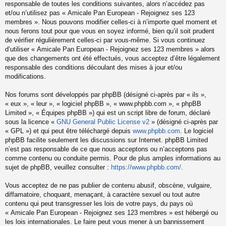
responsable de toutes les conditions suivantes, alors n’accédez pas
et/ou n’utilisez pas « Amicale Pan European - Rejoignez ses 123
membres ». Nous pouvons modifier celles-ci à n’importe quel moment et
nous ferons tout pour que vous en soyez informé, bien qu’il soit prudent
de vérifier régulièrement celles-ci par vous-même. Si vous continuez
d’utiliser « Amicale Pan European - Rejoignez ses 123 membres » alors
que des changements ont été effectués, vous acceptez d’être légalement
responsable des conditions découlant des mises à jour et/ou
modifications.
Nos forums sont développés par phpBB (désigné ci-après par « ils »,
« eux », « leur », « logiciel phpBB », « www.phpbb.com », « phpBB
Limited », « Équipes phpBB ») qui est un script libre de forum, déclaré
sous la licence «
GNU General Public License v2
» (désigné ci-après par
« GPL ») et qui peut être téléchargé depuis
www.phpbb.com
. Le logiciel
phpBB facilite seulement les discussions sur Internet. phpBB Limited
n’est pas responsable de ce que nous acceptons ou n’acceptons pas
comme contenu ou conduite permis. Pour de plus amples informations au
sujet de phpBB, veuillez consulter :
https://www.phpbb.com/
.
Vous acceptez de ne pas publier de contenu abusif, obscène, vulgaire,
diffamatoire, choquant, menaçant, à caractère sexuel ou tout autre
contenu qui peut transgresser les lois de votre pays, du pays où
« Amicale Pan European - Rejoignez ses 123 membres » est hébergé ou
les lois internationales. Le faire peut vous mener à un bannissement