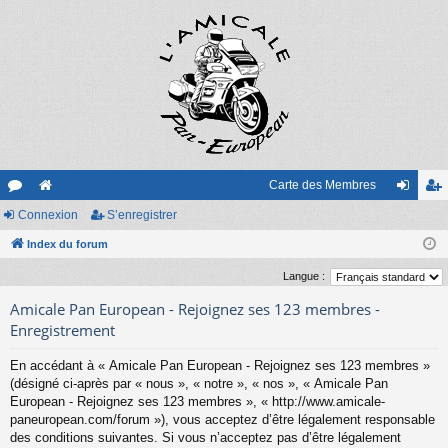
Carte des Membres
or
Connexion
e
S’enregistrer
on
’e
u
Index du forum
sit
ne
nr
m
e
xi
eg
Langue :
s
on
ist
Amicale Pan European - Rejoignez ses 123 membres -
Enregistrement
re
En accédant à « Amicale Pan European - Rejoignez ses 123 membres »
r
(désigné ci-après par « nous », « notre », « nos », « Amicale Pan
European - Rejoignez ses 123 membres », « http://www.amicale-
paneuropean.com/forum »), vous acceptez d’être légalement responsable
des conditions suivantes. Si vous n’acceptez pas d’être légalement