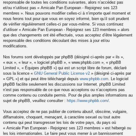
responsable de toutes les conditions suivantes, alors n’accédez pas
et/ou n’utilisez pas « Amicale Pan European - Rejoignez ses 123
membres ». Nous pouvons modifier celles-ci à n’importe quel moment et
nous ferons tout pour que vous en soyez informé, bien qu’il soit prudent
de vérifier régulièrement celles-ci par vous-même. Si vous continuez
d’utiliser « Amicale Pan European - Rejoignez ses 123 membres » alors
que des changements ont été effectués, vous acceptez d’être légalement
responsable des conditions découlant des mises à jour et/ou
modifications.
Nos forums sont développés par phpBB (désigné ci-après par « ils »,
« eux », « leur », « logiciel phpBB », « www.phpbb.com », « phpBB
Limited », « Équipes phpBB ») qui est un script libre de forum, déclaré
sous la licence «
GNU General Public License v2
» (désigné ci-après par
« GPL ») et qui peut être téléchargé depuis
www.phpbb.com
. Le logiciel
phpBB facilite seulement les discussions sur Internet. phpBB Limited
n’est pas responsable de ce que nous acceptons ou n’acceptons pas
comme contenu ou conduite permis. Pour de plus amples informations au
sujet de phpBB, veuillez consulter :
https://www.phpbb.com/
.
Vous acceptez de ne pas publier de contenu abusif, obscène, vulgaire,
diffamatoire, choquant, menaçant, à caractère sexuel ou tout autre
contenu qui peut transgresser les lois de votre pays, du pays où
« Amicale Pan European - Rejoignez ses 123 membres » est hébergé ou
les lois internationales. Le faire peut vous mener à un bannissement