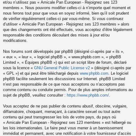
et/ou n’utilisez pas « Amicale Pan European - Rejoignez ses 123
membres ». Nous pouvons modifier celles-ci à n’importe quel moment et
nous ferons tout pour que vous en soyez informé, bien qu’il soit prudent
de vérifier régulièrement celles-ci par vous-même. Si vous continuez
d’utiliser « Amicale Pan European - Rejoignez ses 123 membres » alors
que des changements ont été effectués, vous acceptez d’être légalement
responsable des conditions découlant des mises à jour et/ou
modifications.
Nos forums sont développés par phpBB (désigné ci-après par « ils »,
« eux », « leur », « logiciel phpBB », « www.phpbb.com », « phpBB
Limited », « Équipes phpBB ») qui est un script libre de forum, déclaré
sous la licence «
GNU General Public License v2
» (désigné ci-après par
« GPL ») et qui peut être téléchargé depuis
www.phpbb.com
. Le logiciel
phpBB facilite seulement les discussions sur Internet. phpBB Limited
n’est pas responsable de ce que nous acceptons ou n’acceptons pas
comme contenu ou conduite permis. Pour de plus amples informations au
sujet de phpBB, veuillez consulter :
https://www.phpbb.com/
.
Vous acceptez de ne pas publier de contenu abusif, obscène, vulgaire,
diffamatoire, choquant, menaçant, à caractère sexuel ou tout autre
contenu qui peut transgresser les lois de votre pays, du pays où
« Amicale Pan European - Rejoignez ses 123 membres » est hébergé ou
les lois internationales. Le faire peut vous mener à un bannissement
immédiat et permanent, avec une notification à votre fournisseur d’accès