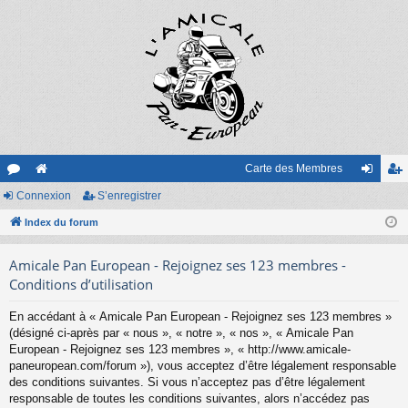
Carte des Membres
or
Connexion
e
S’enregistrer
on
’e
u
Index du forum
sit
ne
nr
m
e
xi
eg
Amicale Pan European - Rejoignez ses 123 membres -
s
on
ist
Conditions d’utilisation
re
En accédant à « Amicale Pan European - Rejoignez ses 123 membres »
(désigné ci-après par « nous », « notre », « nos », « Amicale Pan
r
European - Rejoignez ses 123 membres », « http://www.amicale-
paneuropean.com/forum »), vous acceptez d’être légalement responsable
des conditions suivantes. Si vous n’acceptez pas d’être légalement
responsable de toutes les conditions suivantes, alors n’accédez pas