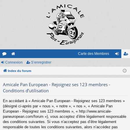
Carte des Membres
or
Connexion
e
S’enregistrer
on
’e
u
Index du forum
sit
ne
nr
m
e
xi
eg
Amicale Pan European - Rejoignez ses 123 membres -
s
on
ist
Conditions d’utilisation
re
En accédant à « Amicale Pan European - Rejoignez ses 123 membres »
(désigné ci-après par « nous », « notre », « nos », « Amicale Pan
r
European - Rejoignez ses 123 membres », « http://www.amicale-
paneuropean.com/forum »), vous acceptez d’être légalement responsable
des conditions suivantes. Si vous n’acceptez pas d’être légalement
responsable de toutes les conditions suivantes, alors n’accédez pas