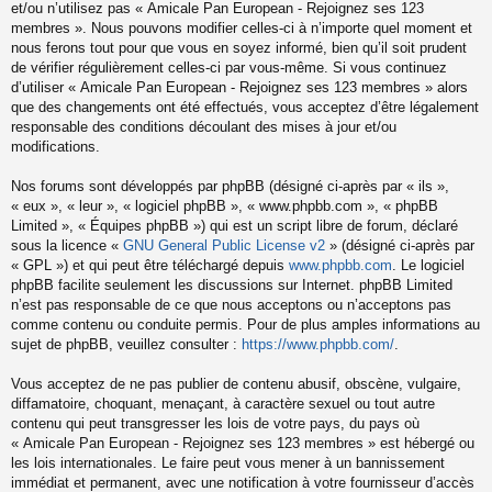
et/ou n’utilisez pas « Amicale Pan European - Rejoignez ses 123
membres ». Nous pouvons modifier celles-ci à n’importe quel moment et
nous ferons tout pour que vous en soyez informé, bien qu’il soit prudent
de vérifier régulièrement celles-ci par vous-même. Si vous continuez
d’utiliser « Amicale Pan European - Rejoignez ses 123 membres » alors
que des changements ont été effectués, vous acceptez d’être légalement
responsable des conditions découlant des mises à jour et/ou
modifications.
Nos forums sont développés par phpBB (désigné ci-après par « ils »,
« eux », « leur », « logiciel phpBB », « www.phpbb.com », « phpBB
Limited », « Équipes phpBB ») qui est un script libre de forum, déclaré
sous la licence «
GNU General Public License v2
» (désigné ci-après par
« GPL ») et qui peut être téléchargé depuis
www.phpbb.com
. Le logiciel
phpBB facilite seulement les discussions sur Internet. phpBB Limited
n’est pas responsable de ce que nous acceptons ou n’acceptons pas
comme contenu ou conduite permis. Pour de plus amples informations au
sujet de phpBB, veuillez consulter :
https://www.phpbb.com/
.
Vous acceptez de ne pas publier de contenu abusif, obscène, vulgaire,
diffamatoire, choquant, menaçant, à caractère sexuel ou tout autre
contenu qui peut transgresser les lois de votre pays, du pays où
« Amicale Pan European - Rejoignez ses 123 membres » est hébergé ou
les lois internationales. Le faire peut vous mener à un bannissement
immédiat et permanent, avec une notification à votre fournisseur d’accès