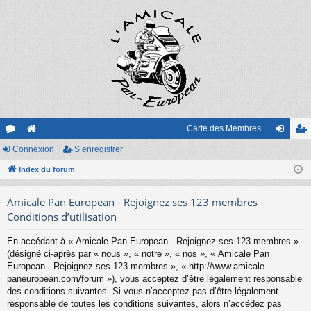
Carte des Membres
or
Connexion
e
S’enregistrer
on
’e
u
Index du forum
sit
ne
nr
m
e
xi
eg
Amicale Pan European - Rejoignez ses 123 membres -
s
on
ist
Conditions d’utilisation
re
En accédant à « Amicale Pan European - Rejoignez ses 123 membres »
(désigné ci-après par « nous », « notre », « nos », « Amicale Pan
r
European - Rejoignez ses 123 membres », « http://www.amicale-
paneuropean.com/forum »), vous acceptez d’être légalement responsable
des conditions suivantes. Si vous n’acceptez pas d’être légalement
responsable de toutes les conditions suivantes, alors n’accédez pas