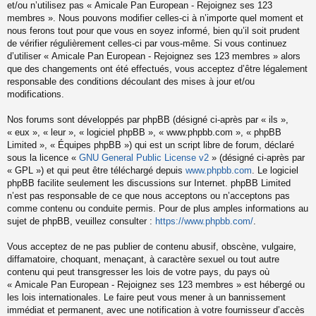
et/ou n’utilisez pas « Amicale Pan European - Rejoignez ses 123
membres ». Nous pouvons modifier celles-ci à n’importe quel moment et
nous ferons tout pour que vous en soyez informé, bien qu’il soit prudent
de vérifier régulièrement celles-ci par vous-même. Si vous continuez
d’utiliser « Amicale Pan European - Rejoignez ses 123 membres » alors
que des changements ont été effectués, vous acceptez d’être légalement
responsable des conditions découlant des mises à jour et/ou
modifications.
Nos forums sont développés par phpBB (désigné ci-après par « ils »,
« eux », « leur », « logiciel phpBB », « www.phpbb.com », « phpBB
Limited », « Équipes phpBB ») qui est un script libre de forum, déclaré
sous la licence «
GNU General Public License v2
» (désigné ci-après par
« GPL ») et qui peut être téléchargé depuis
www.phpbb.com
. Le logiciel
phpBB facilite seulement les discussions sur Internet. phpBB Limited
n’est pas responsable de ce que nous acceptons ou n’acceptons pas
comme contenu ou conduite permis. Pour de plus amples informations au
sujet de phpBB, veuillez consulter :
https://www.phpbb.com/
.
Vous acceptez de ne pas publier de contenu abusif, obscène, vulgaire,
diffamatoire, choquant, menaçant, à caractère sexuel ou tout autre
contenu qui peut transgresser les lois de votre pays, du pays où
« Amicale Pan European - Rejoignez ses 123 membres » est hébergé ou
les lois internationales. Le faire peut vous mener à un bannissement
immédiat et permanent, avec une notification à votre fournisseur d’accès