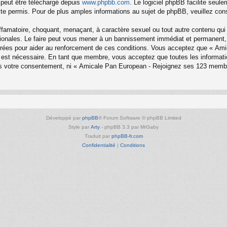
 peut être téléchargé depuis
www.phpbb.com
. Le logiciel phpBB facilite seul
 permis. Pour de plus amples informations au sujet de phpBB, veuillez cons
ffamatoire, choquant, menaçant, à caractère sexuel ou tout autre contenu qui
onales. Le faire peut vous mener à un bannissement immédiat et permanent, av
trées pour aider au renforcement de ces conditions. Vous acceptez que « Am
la est nécessaire. En tant que membre, vous acceptez que toutes les informa
sans votre consentement, ni « Amicale Pan European - Rejoignez ses 123 mem
Développé par
phpBB
® Forum Software © phpBB Limited
Style par
Arty
- phpBB 3.3 par MrGaby
Traduit par
phpBB-fr.com
Confidentialité
|
Conditions