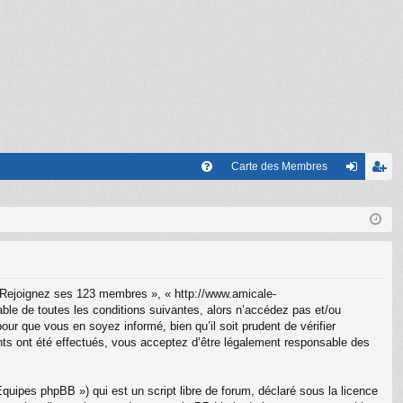
Carte des Membres
FA
on
’e
Q
ne
nr
xi
eg
on
ist
 Rejoignez ses 123 membres », « http://www.amicale-
re
le de toutes les conditions suivantes, alors n’accédez pas et/ou
r que vous en soyez informé, bien qu’il soit prudent de vérifier
r
ts ont été effectués, vous acceptez d’être légalement responsable des
uipes phpBB ») qui est un script libre de forum, déclaré sous la licence