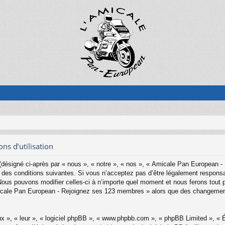
s d’utilisation
ésigné ci-après par « nous », « notre », « nos », « Amicale Pan European -
es conditions suivantes. Si vous n’acceptez pas d’être légalement responsab
s pouvons modifier celles-ci à n’importe quel moment et nous ferons tout pou
Amicale Pan European - Rejoignez ses 123 membres » alors que des changemen
x », « leur », « logiciel phpBB », « www.phpbb.com », « phpBB Limited », « Éq