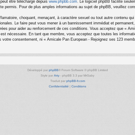
 peut être téléchargé depuis
www.phpbb.com
. Le logiciel phpBB facilite seul
 permis. Pour de plus amples informations au sujet de phpBB, veuillez cons
ffamatoire, choquant, menaçant, à caractère sexuel ou tout autre contenu qui
onales. Le faire peut vous mener à un bannissement immédiat et permanent, av
trées pour aider au renforcement de ces conditions. Vous acceptez que « Am
la est nécessaire. En tant que membre, vous acceptez que toutes les informa
sans votre consentement, ni « Amicale Pan European - Rejoignez ses 123 mem
Développé par
phpBB
® Forum Software © phpBB Limited
Style par
Arty
- phpBB 3.3 par MrGaby
Traduit par
phpBB-fr.com
Confidentialité
|
Conditions