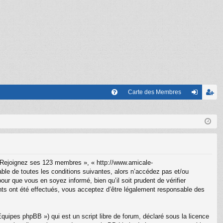
Carte des Membres
FA
on
’e
Q
ne
nr
xi
eg
on
ist
 Rejoignez ses 123 membres », « http://www.amicale-
re
le de toutes les conditions suivantes, alors n’accédez pas et/ou
r que vous en soyez informé, bien qu’il soit prudent de vérifier
r
ts ont été effectués, vous acceptez d’être légalement responsable des
uipes phpBB ») qui est un script libre de forum, déclaré sous la licence