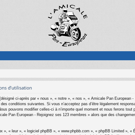
s d’utilisation
ésigné ci-après par « nous », « notre », « nos », « Amicale Pan European -
es conditions suivantes. Si vous n’acceptez pas d’être légalement responsab
s pouvons modifier celles-ci à n’importe quel moment et nous ferons tout pou
Amicale Pan European - Rejoignez ses 123 membres » alors que des changemen
x », « leur », « logiciel phpBB », « www.phpbb.com », « phpBB Limited », « Éq