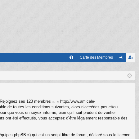
Carte des Membres
FA
on
’e
Q
ne
nr
xi
eg
on
ist
 Rejoignez ses 123 membres », « http://www.amicale-
re
le de toutes les conditions suivantes, alors n’accédez pas et/ou
r que vous en soyez informé, bien qu’il soit prudent de vérifier
r
ts ont été effectués, vous acceptez d’être légalement responsable des
uipes phpBB ») qui est un script libre de forum, déclaré sous la licence