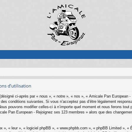
s d’utilisation
ésigné ci-après par « nous », « notre », « nos », « Amicale Pan European -
es conditions suivantes. Si vous n’acceptez pas d’être légalement responsab
s pouvons modifier celles-ci à n’importe quel moment et nous ferons tout pou
Amicale Pan European - Rejoignez ses 123 membres » alors que des changemen
x », « leur », « logiciel phpBB », « www.phpbb.com », « phpBB Limited », « Éq