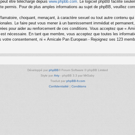
 peut être téléchargé depuis
www.phpbb.com
. Le logiciel phpBB facilite seul
 permis. Pour de plus amples informations au sujet de phpBB, veuillez cons
ffamatoire, choquant, menaçant, à caractère sexuel ou tout autre contenu qui
onales. Le faire peut vous mener à un bannissement immédiat et permanent, av
trées pour aider au renforcement de ces conditions. Vous acceptez que « Am
la est nécessaire. En tant que membre, vous acceptez que toutes les informa
sans votre consentement, ni « Amicale Pan European - Rejoignez ses 123 mem
Développé par
phpBB
® Forum Software © phpBB Limited
Style par
Arty
- phpBB 3.3 par MrGaby
Traduit par
phpBB-fr.com
Confidentialité
|
Conditions