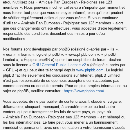
et/ou n’utilisez pas « Amicale Pan European - Rejoignez ses 123
membres ». Nous pouvons modifier celles-ci à n’importe quel moment et
nous ferons tout pour que vous en soyez informé, bien qu’il soit prudent
de vérifier régulièrement celles-ci par vous-même. Si vous continuez
d’utiliser « Amicale Pan European - Rejoignez ses 123 membres » alors
que des changements ont été effectués, vous acceptez d’être légalement
responsable des conditions découlant des mises à jour et/ou
modifications.
Nos forums sont développés par phpBB (désigné ci-après par « ils »,
« eux », « leur », « logiciel phpBB », « www.phpbb.com », « phpBB
Limited », « Équipes phpBB ») qui est un script libre de forum, déclaré
sous la licence «
GNU General Public License v2
» (désigné ci-après par
« GPL ») et qui peut être téléchargé depuis
www.phpbb.com
. Le logiciel
phpBB facilite seulement les discussions sur Internet. phpBB Limited
n’est pas responsable de ce que nous acceptons ou n’acceptons pas
comme contenu ou conduite permis. Pour de plus amples informations au
sujet de phpBB, veuillez consulter :
https://www.phpbb.com/
.
Vous acceptez de ne pas publier de contenu abusif, obscène, vulgaire,
diffamatoire, choquant, menaçant, à caractère sexuel ou tout autre
contenu qui peut transgresser les lois de votre pays, du pays où
« Amicale Pan European - Rejoignez ses 123 membres » est hébergé ou
les lois internationales. Le faire peut vous mener à un bannissement
immédiat et permanent, avec une notification à votre fournisseur d’accès