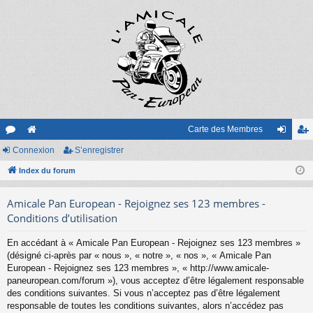
Carte des Membres
or
Connexion
e
S’enregistrer
on
’e
u
Index du forum
sit
ne
nr
m
e
xi
eg
Amicale Pan European - Rejoignez ses 123 membres -
s
on
ist
Conditions d’utilisation
re
En accédant à « Amicale Pan European - Rejoignez ses 123 membres »
(désigné ci-après par « nous », « notre », « nos », « Amicale Pan
r
European - Rejoignez ses 123 membres », « http://www.amicale-
paneuropean.com/forum »), vous acceptez d’être légalement responsable
des conditions suivantes. Si vous n’acceptez pas d’être légalement
responsable de toutes les conditions suivantes, alors n’accédez pas