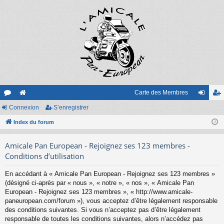
Carte des Membres
or
Connexion
e
S’enregistrer
on
’e
u
Index du forum
sit
ne
nr
m
e
xi
eg
Amicale Pan European - Rejoignez ses 123 membres -
s
on
ist
Conditions d’utilisation
re
En accédant à « Amicale Pan European - Rejoignez ses 123 membres »
(désigné ci-après par « nous », « notre », « nos », « Amicale Pan
r
European - Rejoignez ses 123 membres », « http://www.amicale-
paneuropean.com/forum »), vous acceptez d’être légalement responsable
des conditions suivantes. Si vous n’acceptez pas d’être légalement
responsable de toutes les conditions suivantes, alors n’accédez pas