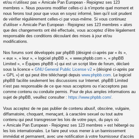
et/ou n’utilisez pas « Amicale Pan European - Rejoignez ses 123
membres ». Nous pouvons modifier celles-ci à n’importe quel moment et
nous ferons tout pour que vous en soyez informé, bien qu’il soit prudent
de vérifier régulièrement celles-ci par vous-même. Si vous continuez
d’utiliser « Amicale Pan European - Rejoignez ses 123 membres » alors
que des changements ont été effectués, vous acceptez d’être légalement
responsable des conditions découlant des mises à jour et/ou
modifications.
Nos forums sont développés par phpBB (désigné ci-après par « ils »,
« eux », « leur », « logiciel phpBB », « www.phpbb.com », « phpBB
Limited », « Équipes phpBB ») qui est un script libre de forum, déclaré
sous la licence «
GNU General Public License v2
» (désigné ci-après par
« GPL ») et qui peut être téléchargé depuis
www.phpbb.com
. Le logiciel
phpBB facilite seulement les discussions sur Internet. phpBB Limited
n’est pas responsable de ce que nous acceptons ou n’acceptons pas
comme contenu ou conduite permis. Pour de plus amples informations au
sujet de phpBB, veuillez consulter :
https://www.phpbb.com/
.
Vous acceptez de ne pas publier de contenu abusif, obscène, vulgaire,
diffamatoire, choquant, menaçant, à caractère sexuel ou tout autre
contenu qui peut transgresser les lois de votre pays, du pays où
« Amicale Pan European - Rejoignez ses 123 membres » est hébergé ou
les lois internationales. Le faire peut vous mener à un bannissement
immédiat et permanent, avec une notification à votre fournisseur d’accès