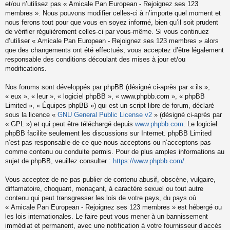
et/ou n’utilisez pas « Amicale Pan European - Rejoignez ses 123
membres ». Nous pouvons modifier celles-ci à n’importe quel moment et
nous ferons tout pour que vous en soyez informé, bien qu’il soit prudent
de vérifier régulièrement celles-ci par vous-même. Si vous continuez
d’utiliser « Amicale Pan European - Rejoignez ses 123 membres » alors
que des changements ont été effectués, vous acceptez d’être légalement
responsable des conditions découlant des mises à jour et/ou
modifications.
Nos forums sont développés par phpBB (désigné ci-après par « ils »,
« eux », « leur », « logiciel phpBB », « www.phpbb.com », « phpBB
Limited », « Équipes phpBB ») qui est un script libre de forum, déclaré
sous la licence «
GNU General Public License v2
» (désigné ci-après par
« GPL ») et qui peut être téléchargé depuis
www.phpbb.com
. Le logiciel
phpBB facilite seulement les discussions sur Internet. phpBB Limited
n’est pas responsable de ce que nous acceptons ou n’acceptons pas
comme contenu ou conduite permis. Pour de plus amples informations au
sujet de phpBB, veuillez consulter :
https://www.phpbb.com/
.
Vous acceptez de ne pas publier de contenu abusif, obscène, vulgaire,
diffamatoire, choquant, menaçant, à caractère sexuel ou tout autre
contenu qui peut transgresser les lois de votre pays, du pays où
« Amicale Pan European - Rejoignez ses 123 membres » est hébergé ou
les lois internationales. Le faire peut vous mener à un bannissement
immédiat et permanent, avec une notification à votre fournisseur d’accès