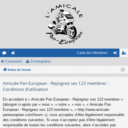
Carte des Membres
or
Connexion
e
S’enregistrer
on
’e
u
Index du forum
sit
ne
nr
m
e
xi
eg
Amicale Pan European - Rejoignez ses 123 membres -
s
on
ist
Conditions d’utilisation
re
En accédant à « Amicale Pan European - Rejoignez ses 123 membres »
(désigné ci-après par « nous », « notre », « nos », « Amicale Pan
r
European - Rejoignez ses 123 membres », « http://www.amicale-
paneuropean.com/forum »), vous acceptez d’être légalement responsable
des conditions suivantes. Si vous n’acceptez pas d’être légalement
responsable de toutes les conditions suivantes, alors n’accédez pas