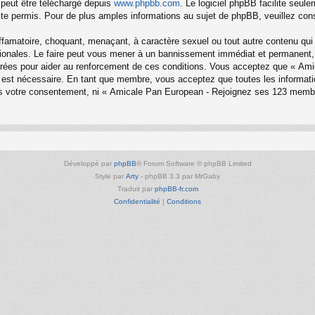
 peut être téléchargé depuis
www.phpbb.com
. Le logiciel phpBB facilite seul
 permis. Pour de plus amples informations au sujet de phpBB, veuillez cons
ffamatoire, choquant, menaçant, à caractère sexuel ou tout autre contenu qui
onales. Le faire peut vous mener à un bannissement immédiat et permanent, av
trées pour aider au renforcement de ces conditions. Vous acceptez que « Am
la est nécessaire. En tant que membre, vous acceptez que toutes les informa
sans votre consentement, ni « Amicale Pan European - Rejoignez ses 123 mem
Développé par
phpBB
® Forum Software © phpBB Limited
Style par
Arty
- phpBB 3.3 par MrGaby
Traduit par
phpBB-fr.com
Confidentialité
|
Conditions