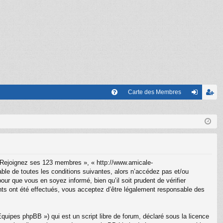
Carte des Membres
FA
on
’e
Q
ne
nr
xi
eg
on
ist
 Rejoignez ses 123 membres », « http://www.amicale-
re
le de toutes les conditions suivantes, alors n’accédez pas et/ou
r que vous en soyez informé, bien qu’il soit prudent de vérifier
r
ts ont été effectués, vous acceptez d’être légalement responsable des
uipes phpBB ») qui est un script libre de forum, déclaré sous la licence