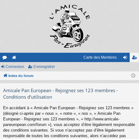
Carte des Membres
or
Connexion
e
S’enregistrer
on
’e
u
Index du forum
sit
ne
nr
m
e
xi
eg
Amicale Pan European - Rejoignez ses 123 membres -
s
on
ist
Conditions d’utilisation
re
En accédant à « Amicale Pan European - Rejoignez ses 123 membres »
(désigné ci-après par « nous », « notre », « nos », « Amicale Pan
r
European - Rejoignez ses 123 membres », « http://www.amicale-
paneuropean.com/forum »), vous acceptez d’être légalement responsable
des conditions suivantes. Si vous n’acceptez pas d’être légalement
responsable de toutes les conditions suivantes, alors n’accédez pas