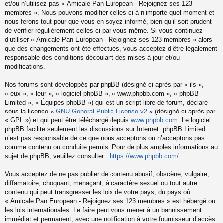
et/ou n’utilisez pas « Amicale Pan European - Rejoignez ses 123
membres ». Nous pouvons modifier celles-ci à n’importe quel moment et
nous ferons tout pour que vous en soyez informé, bien qu’il soit prudent
de vérifier régulièrement celles-ci par vous-même. Si vous continuez
d’utiliser « Amicale Pan European - Rejoignez ses 123 membres » alors
que des changements ont été effectués, vous acceptez d’être légalement
responsable des conditions découlant des mises à jour et/ou
modifications.
Nos forums sont développés par phpBB (désigné ci-après par « ils »,
« eux », « leur », « logiciel phpBB », « www.phpbb.com », « phpBB
Limited », « Équipes phpBB ») qui est un script libre de forum, déclaré
sous la licence «
GNU General Public License v2
» (désigné ci-après par
« GPL ») et qui peut être téléchargé depuis
www.phpbb.com
. Le logiciel
phpBB facilite seulement les discussions sur Internet. phpBB Limited
n’est pas responsable de ce que nous acceptons ou n’acceptons pas
comme contenu ou conduite permis. Pour de plus amples informations au
sujet de phpBB, veuillez consulter :
https://www.phpbb.com/
.
Vous acceptez de ne pas publier de contenu abusif, obscène, vulgaire,
diffamatoire, choquant, menaçant, à caractère sexuel ou tout autre
contenu qui peut transgresser les lois de votre pays, du pays où
« Amicale Pan European - Rejoignez ses 123 membres » est hébergé ou
les lois internationales. Le faire peut vous mener à un bannissement
immédiat et permanent, avec une notification à votre fournisseur d’accès