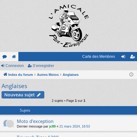
Carte des Membres
or
Connexion
e
S’enregistrer
on
’e
u
Index du forum
sit
Autres Motos
Anglaises
ne
nr
Anglaises
m
e
xi
eg
s
on
ist
Nouveau sujet
2 sujets • Page
1
sur
1
re
Sujets
r
Moto d'exception
Dernier message par
jc89
«
21 mars 2024, 18:53