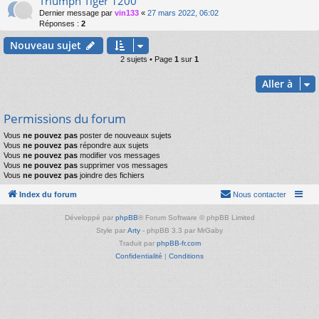
Triumph Tiger 1200
Dernier message par
vin133
«
27 mars 2022, 06:02
Réponses :
2
Nouveau sujet
2 sujets • Page
1
sur
1
Aller à
Permissions du forum
Vous
ne pouvez pas
poster de nouveaux sujets
Vous
ne pouvez pas
répondre aux sujets
Vous
ne pouvez pas
modifier vos messages
Vous
ne pouvez pas
supprimer vos messages
Vous
ne pouvez pas
joindre des fichiers
Index du forum
Nous contacter
Développé par
phpBB
® Forum Software © phpBB Limited
Style par
Arty
- phpBB 3.3 par MrGaby
Traduit par
phpBB-fr.com
Confidentialité
|
Conditions