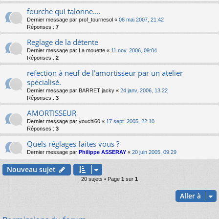
fourche qui talonne....
Dernier message par
prof_tournesol
«
08 mai 2007, 21:42
Réponses :
7
Reglage de la détente
Dernier message par
La mouette
«
11 nov. 2006, 09:04
Réponses :
2
refection à neuf de l'amortisseur par un atelier
spécialisé.
Dernier message par
BARRET jacky
«
24 janv. 2006, 13:22
Réponses :
3
AMORTISSEUR
Dernier message par
youchi60
«
17 sept. 2005, 22:10
Réponses :
3
Quels réglages faites vous ?
Dernier message par
Philippe ASSERAY
«
20 juin 2005, 09:29
Nouveau sujet
20 sujets • Page
1
sur
1
Aller à