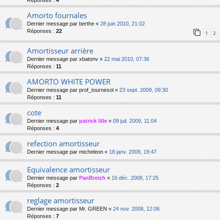
Réponses :
4
Amorto fournales
Dernier message par
berthe
«
28 juin 2010, 21:02
Réponses :
22
1
2
Amortisseur arrière
Dernier message par
xbatonv
«
22 mai 2010, 07:36
Réponses :
11
AMORTO WHITE POWER
Dernier message par
prof_tournesol
«
23 sept. 2009, 09:30
Réponses :
11
cote
Dernier message par
patrick lille
«
09 juil. 2009, 11:04
Réponses :
4
refection amortisseur
Dernier message par
micheleon
«
18 janv. 2009, 19:47
Equivalence amortisseur
Dernier message par
PanBreizh
«
16 déc. 2008, 17:25
Réponses :
2
reglage amortisseur
Dernier message par
Mr. GREEN
«
24 nov. 2008, 12:06
Réponses :
7