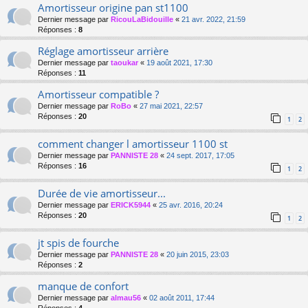
Amortisseur origine pan st1100
Dernier message par
RicouLaBidouille
«
21 avr. 2022, 21:59
Réponses :
8
Réglage amortisseur arrière
Dernier message par
taoukar
«
19 août 2021, 17:30
Réponses :
11
Amortisseur compatible ?
Dernier message par
RoBo
«
27 mai 2021, 22:57
Réponses :
20
1
2
comment changer l amortisseur 1100 st
Dernier message par
PANNISTE 28
«
24 sept. 2017, 17:05
Réponses :
16
1
2
Durée de vie amortisseur...
Dernier message par
ERICK5944
«
25 avr. 2016, 20:24
Réponses :
20
1
2
jt spis de fourche
Dernier message par
PANNISTE 28
«
20 juin 2015, 23:03
Réponses :
2
manque de confort
Dernier message par
almau56
«
02 août 2011, 17:44