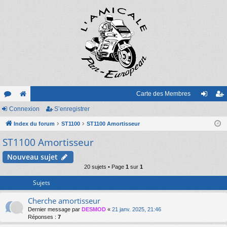
Carte des Membres
or
Connexion
e
S’enregistrer
on
’e
u
Index du forum
sit
ST1100
ST1100 Amortisseur
ne
nr
ST1100 Amortisseur
m
e
xi
eg
s
on
ist
Nouveau sujet
20 sujets • Page
1
sur
1
re
Sujets
r
Cherche amortisseur
Dernier message par
DESMOD
«
21 janv. 2025, 21:46
Réponses :
7